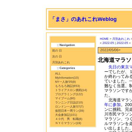
「まさ」のあれこれWeblog
HOME
>
月別あれこれ
>
«
2022-05
|
2022-05
»
:: Navigation
2022/05/06>
前の 日
次の 日
北海道マラソ
月別あれこれ
先日の東京
:: Categories
ーでしたが、
ALL
か終わってみ
MyInfomation
(10)
ていました。
NY一人旅'05
(9)
難なく当選。
もろもろ雑記
(653)
マラソンです
トライアスロン挑戦
(14)
プログラミング
(122)
た。
マイブーム
(90)
北海道マラソ
ランニング日誌
(210)
年に参加
。20
ロンドン一人旅'07
(7)
ンに挑戦、完
仮想日本一周ラン
(39)
川市民マラソ
大会参加記
(101)
マラソン、つく
４０代 男 転職
(8)
ルマラソンを
ＮＹＣマラソン
(19)
い出しました