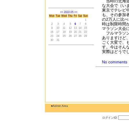
当時の北海道
な大会で（い
東京でテレビ
<<
2022-05
>>
も、その参加者
Mon
Tue
Wed
Thu
Fri
Sat
Sun
の2万人に比
1
時は制限時間
2
3
4
5
6
7
8
マラソン大会
9
10
11
12
13
14
15
16
17
18
19
20
21
22
フルマラソン
23
24
25
26
27
28
29
ありますけど
30
31
ごく大変で、
す。今はそん
実際はどうで
No comments
■Admin Area
ログインID: