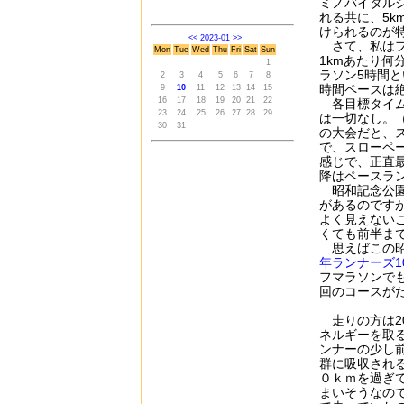
ミノバイタルシ
れる共に、5
けられるのが
<<
2023-01
>>
さて、私はフル
Mon
Tue
Wed
Thu
Fri
Sat
Sun
1kmあたり
1
ラソン5時間
2
3
4
5
6
7
8
時間ペースは
9
10
11
12
13
14
15
16
17
18
19
20
21
22
各目標タイム
23
24
25
26
27
28
29
は一切なし。（
30
31
の大会だと、ス
で、スローペ
感じで、正直
降はペースラ
昭和記念公園
があるのです
よく見えない
くても前半ま
思えばこの昭
年ランナーズ1
フマラソンで
回のコースが
走りの方は2
ネルギーを取
ンナーの少し
群に吸収され
０ｋｍを過ぎ
まいそうなの