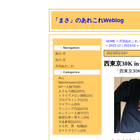
「まさ」のあれこれWeblog
HOME
>
月別あれこれ
>
«
2022-12
|
2023-02
»
:: Navigation
2023/01/10>
前の 月
次の 月
西東京30K 
月別あれこれ
「西東京30K
:: Categories
ALL
MyInfomation
(10)
NY一人旅'05
(9)
もろもろ雑記
(653)
トライアスロン挑戦
(14)
プログラミング
(122)
マイブーム
(90)
ランニング日誌
(210)
ロンドン一人旅'07
(7)
仮想日本一周ラン
(39)
大会参加記
(101)
４０代 男 転職
(8)
ＮＹＣマラソン
(19)