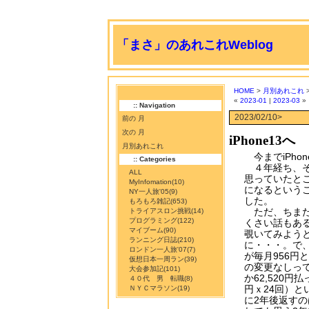
「まさ」のあれこれWeblog
HOME
>
月別あれこれ
>
«
2023-01
|
2023-03
»
:: Navigation
2023/02/10>
前の 月
次の 月
iPhone13へ
月別あれこれ
今までiPho
:: Categories
４年経ち、そ
ALL
思っていたところ
MyInfomation
(10)
になるという
NY一人旅'05
(9)
した。
もろもろ雑記
(653)
ただ、ちまた
トライアスロン挑戦
(14)
プログラミング
(122)
くさい話もあ
マイブーム
(90)
覗いてみよう
ランニング日誌
(210)
に・・・。で、au
ロンドン一人旅'07
(7)
が毎月956円
仮想日本一周ラン
(39)
の変更なしっ
大会参加記
(101)
か62,520円払
４０代 男 転職
(8)
円ｘ24回）と
ＮＹＣマラソン
(19)
に2年後返す