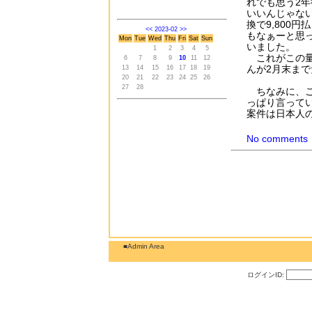
れでも思う2
いいんじゃな
換で9,800
<<
2023-02
>>
もなぁーと思
Mon
Tue
Wed
Thu
Fri
Sat
Sun
いました。
1
2
3
4
5
これがこの量
6
7
8
9
10
11
12
んが2月末ま
13
14
15
16
17
18
19
20
21
22
23
24
25
26
27
28
ちなみに、こ
っぱり言って
案件は日本人
No comments
■Admin Area
ログインID: