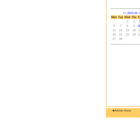
<<
2023-02
>
Mon
Tue
Wed
Thu
F
1
2
6
7
8
9
1
13
14
15
16
1
20
21
22
23
2
27
28
■Admin Area