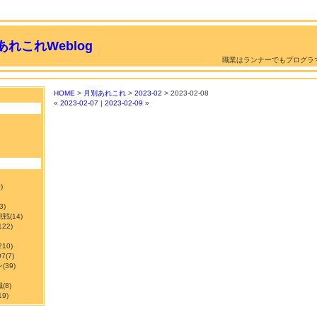
れこれWeblog
職業はランナーでもプログラ
HOME
>
月別あれこれ
>
2023-02
> 2023-02-08
«
2023-02-07
|
2023-02-09
»
)
3)
挑戦
(14)
122)
210)
7
(7)
ン
(39)
職
(8)
19)