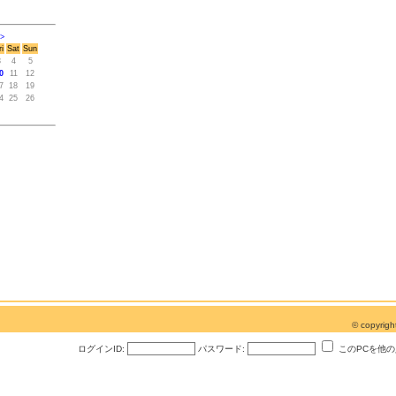
>
ri
Sat
Sun
3
4
5
0
11
12
7
18
19
4
25
26
© copyri
ログインID:
パスワード:
このPCを他