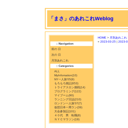
「まさ」のあれこれWeblog
HOME
>
月別あれこれ
«
2023-03-25
|
2023-0
:: Navigation
前の 日
次の 日
月別あれこれ
:: Categories
ALL
MyInfomation
(10)
NY一人旅'05
(9)
もろもろ雑記
(653)
トライアスロン挑戦
(14)
プログラミング
(122)
マイブーム
(90)
ランニング日誌
(210)
ロンドン一人旅'07
(7)
仮想日本一周ラン
(39)
大会参加記
(101)
４０代 男 転職
(8)
ＮＹＣマラソン
(19)