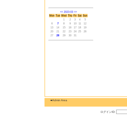
<<
2023-03
>>
Mon
Tue
Wed
Thu
Fri
Sat
Sun
1
2
3
4
5
6
7
8
9
10
11
12
13
14
15
16
17
18
19
20
21
22
23
24
25
26
27
28
29
30
31
■Admin Area
ログインID: