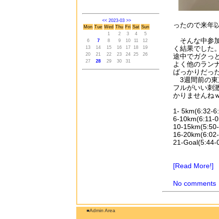
<<
2023-03
>>
ったので来年
Mon
Tue
Wed
Thu
Fri
Sat
Sun
1
2
3
4
5
そんな中参加
6
7
8
9
10
11
12
く結果でした
13
14
15
16
17
18
19
20
21
22
23
24
25
26
途中でガクっ
27
28
29
30
31
よく他のラン
ばっかりだっ
3週間前の東
フルがいい刺
かりませんね
1- 5km(6:32-6:
6-10km(6:11-0
10-15km(5:50-
16-20km(6:02-
21-Goal(5:44-0
[Read More!]
No comments
■Admin Area