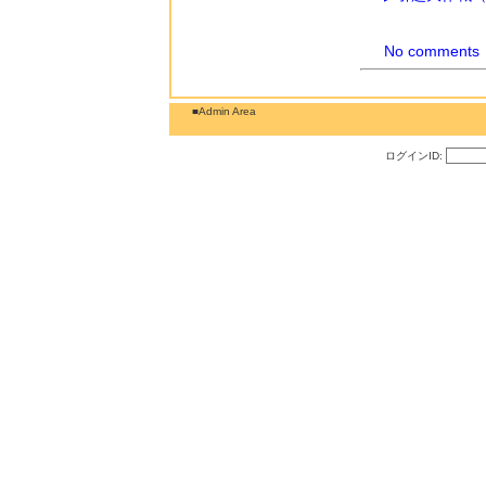
No comments
■Admin Area
ログインID: