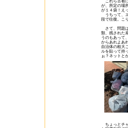
これら古着に
が、所定の場
が１４袋！え
うちって、エ
段で往復。こ
さて、問題は
類、残された
うのもあって
からあれよあ
自治体の粗大
ルを貼って持
ぉ？ネットと
ちょっとチャ