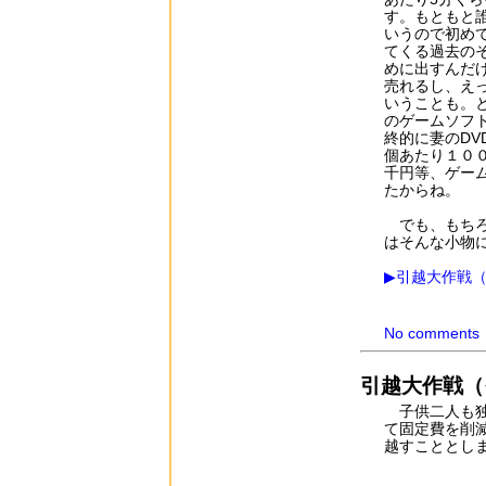
す。もともと
いうので初め
てくる過去の
めに出すんだ
売れるし、え
いうことも。
のゲームソフ
終的に妻のD
個あたり１０
千円等、ゲー
たからね。
でも、もちろ
はそんな小物
▶引越大作戦
No comments
引越大作戦（
子供二人も独
て固定費を削
越すこととし