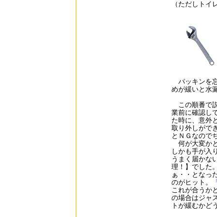
（ただしトイ
パッキンを忘
めが緩いと水
この順番で説
業前に確認して
た時に、意外
取り外しがで
とＮＧなので
何が大変かと
しかも手が入
うまく届かな
理！】でした
ぁ・・となっ
のがヒット。
これが合うか
の場合はジャ
トが緩むかど