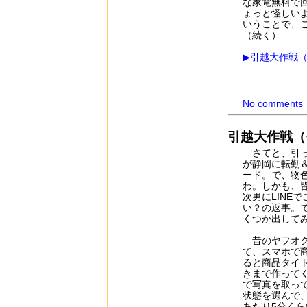
な家電無料で
ょっと怪しい
いうことで、
（続く）
▶引越大作戦
No comments
引越大作戦（
さてと、引っ
が静岡に転勤
ード。で、物
わ。しかも、
次男にLINE
い？の返事。
くつか出して
昔のヤフオク
て、スマホで
ると商品タイ
きまで作って
で写真を取っ
状態を選んで
あたり5分く