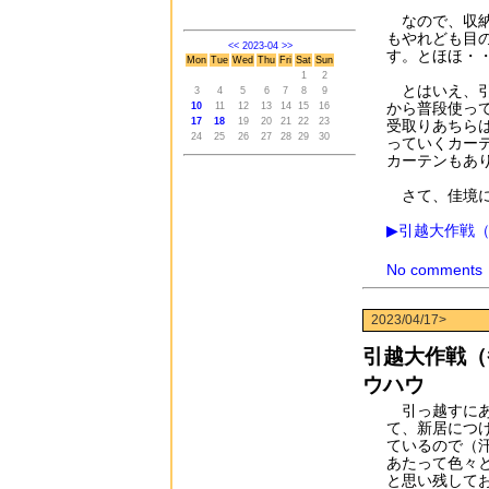
なので、収納
もやれども目
<<
2023-04
>>
す。とほほ・
Mon
Tue
Wed
Thu
Fri
Sat
Sun
1
2
とはいえ、引
3
4
5
6
7
8
9
から普段使っ
10
11
12
13
14
15
16
17
18
19
20
21
22
23
受取りあちら
24
25
26
27
28
29
30
っていくカー
カーテンもあ
さて、佳境に
▶引越大作戦
No comments
2023/04/17>
引越大作戦（
ウハウ
引っ越すにあ
て、新居につ
ているので（
あたって色々
と思い残して