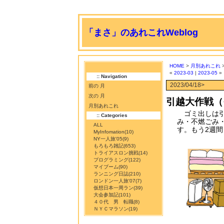
「まさ」のあれこれWeblog
HOME
>
月別あれこれ
>
«
2023-03
|
2023-05
»
:: Navigation
2023/04/18>
前の 月
次の 月
引越大作戦（
月別あれこれ
ゴミ出しは引
:: Categories
み・不燃ごみ
ALL
す。もう2週
MyInfomation
(10)
NY一人旅'05
(9)
もろもろ雑記
(653)
トライアスロン挑戦
(14)
プログラミング
(122)
マイブーム
(90)
ランニング日誌
(210)
ロンドン一人旅'07
(7)
仮想日本一周ラン
(39)
大会参加記
(101)
４０代 男 転職
(8)
ＮＹＣマラソン
(19)