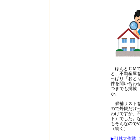
ほんとＣＭで
と、不動産屋
っぱり「おと
件を問い合わ
つまでも掲載
か。
候補リストを
ので外観だけ
わけですが、
ト）でした。
もそんなのでや
（続く）
▶引越大作戦