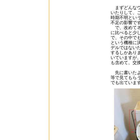
まずどんなウ
いたりして、
時期不明とい
不足の影響で
で、改めてネ
に比べると少
で、その中でも
という機種に
デルではない
するしかあり
いていますが
も含めて、交
先に書いたよう
等で見てもら
でも出ていま