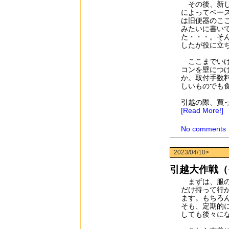
その後、新し
によってベー
は旧便器のこ
みたいに書い
た・・・。そん
したが役に立
ここまでいけ
コンを壁につ
か。取付手数
しいものでも
引越の際、買
[Read More!]
No comments
2023/04/10>
引越大作戦（
まずは、服の
だけ持って行
ます。もちろ
そも、定期的
しても後々に