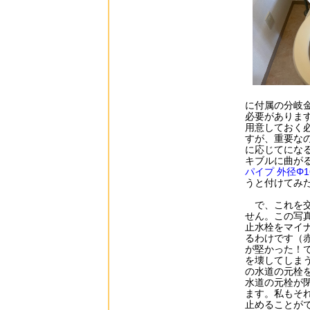
に付属の分岐
必要がありま
用意しておく
すが、重要なの
に応じてにな
キブルに曲がる
パイプ 外径Φ16
うと付けてみ
で、これを交
せん。この写
止水栓をマイ
るわけです（
が堅かった！
を壊してしま
の水道の元栓
水道の元栓が
ます。私もそ
止めることが