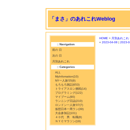
「まさ」のあれこれWeblog
HOME
>
月別あれこれ
«
2023-04-08
|
2023-0
:: Navigation
前の 日
次の 日
月別あれこれ
:: Categories
ALL
MyInfomation
(10)
NY一人旅'05
(9)
もろもろ雑記
(653)
トライアスロン挑戦
(14)
プログラミング
(122)
マイブーム
(90)
ランニング日誌
(210)
ロンドン一人旅'07
(7)
仮想日本一周ラン
(39)
大会参加記
(101)
４０代 男 転職
(8)
ＮＹＣマラソン
(19)