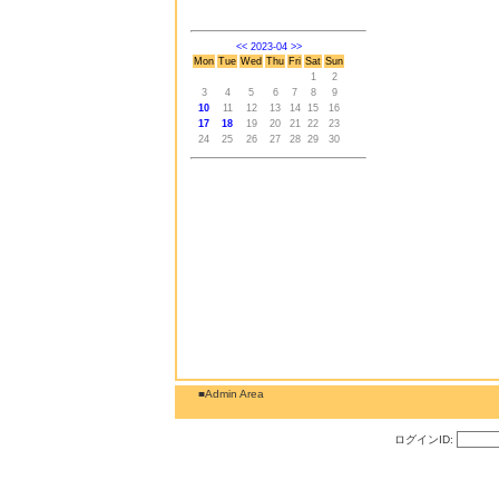
<<
2023-04
>>
Mon
Tue
Wed
Thu
Fri
Sat
Sun
1
2
3
4
5
6
7
8
9
10
11
12
13
14
15
16
17
18
19
20
21
22
23
24
25
26
27
28
29
30
■Admin Area
ログインID: