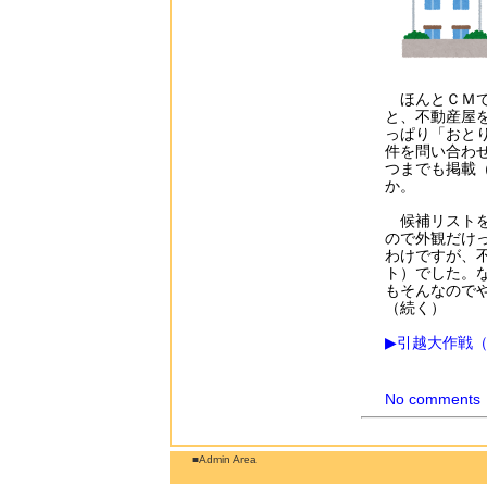
ほんとＣＭで
と、不動産屋
っぱり「おと
件を問い合わ
つまでも掲載
か。
候補リストを
ので外観だけ
わけですが、
ト）でした。
もそんなのでや
（続く）
▶引越大作戦
No comments
■Admin Area