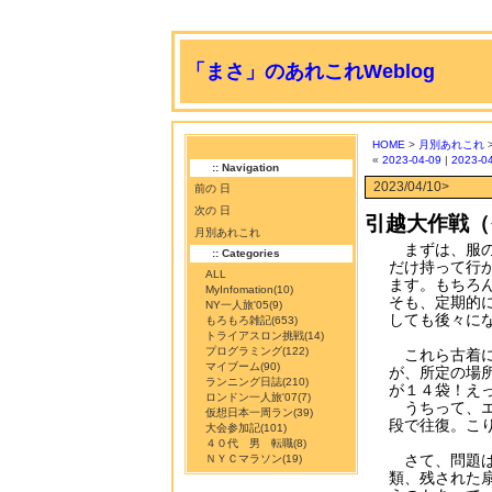
「まさ」のあれこれWeblog
HOME
>
月別あれこれ
«
2023-04-09
|
2023-0
:: Navigation
2023/04/10>
前の 日
次の 日
引越大作戦（
月別あれこれ
まずは、服の
:: Categories
だけ持って行
ALL
ます。もちろ
MyInfomation
(10)
そも、定期的
NY一人旅'05
(9)
しても後々に
もろもろ雑記
(653)
トライアスロン挑戦
(14)
プログラミング
(122)
これら古着に
マイブーム
(90)
が、所定の場
ランニング日誌
(210)
が１４袋！え
ロンドン一人旅'07
(7)
うちって、エ
仮想日本一周ラン
(39)
段で往復。こ
大会参加記
(101)
４０代 男 転職
(8)
さて、問題は
ＮＹＣマラソン
(19)
類、残された