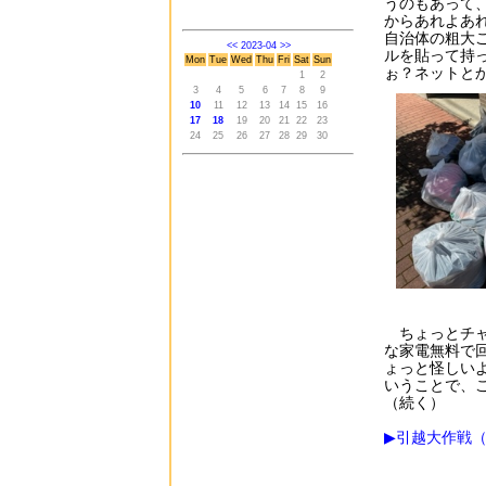
うのもあって
からあれよあ
自治体の粗大
<<
2023-04
>>
ルを貼って持
Mon
Tue
Wed
Thu
Fri
Sat
Sun
ぉ？ネットと
1
2
3
4
5
6
7
8
9
10
11
12
13
14
15
16
17
18
19
20
21
22
23
24
25
26
27
28
29
30
ちょっとチャ
な家電無料で
ょっと怪しい
いうことで、
（続く）
▶引越大作戦