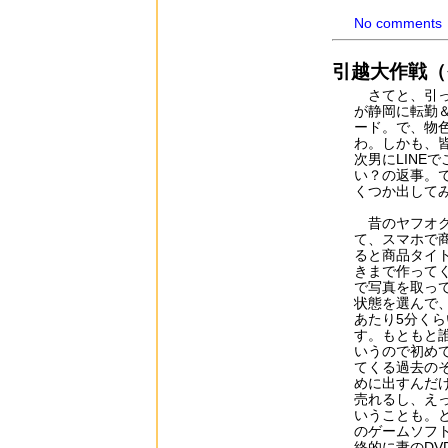
No comments
引越大作戦（
さてと、引っ
が静岡に転勤
ード。で、物
わ。しかも、
次男にLINE
い？の返事。
くつか出して
昔のヤフオク
て、スマホで
ると商品タイ
きまで作って
で写真を取っ
状態を選んで
あたり5分く
す。もともと
いうので初め
てくる過去の
めに出すんだ
売れるし、え
いうことも。
のゲームソフ
終的に妻のD