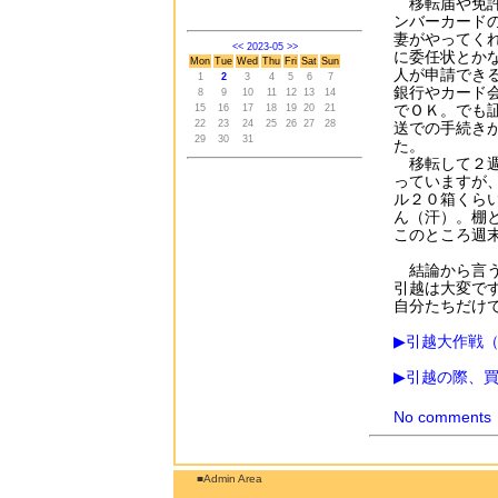
移転届や免許
ンバーカード
妻がやってく
<<
2023-05
>>
に委任状とか
Mon
Tue
Wed
Thu
Fri
Sat
Sun
人が申請でき
1
2
3
4
5
6
7
銀行やカード
8
9
10
11
12
13
14
でＯＫ。でも
15
16
17
18
19
20
21
22
23
24
25
26
27
28
送での手続き
29
30
31
た。
移転して２週
っていますが
ル２０箱くら
ん（汗）。棚
このところ週
結論から言う
引越は大変で
自分たちだけ
▶引越大作戦
▶引越の際、
No comments
■Admin Area