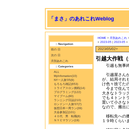
「まさ」のあれこれWeblog
HOME
>
月別あれこれ
>
«
2023-05
|
2023-05
»
:: Navigation
2023/05/02>
前の 日
次の 日
引越大作戦（
月別あれこれ
引越も無事終
:: Categories
ALL
引越屋さんか
MyInfomation
(10)
が、結局それ
NY一人旅'05
(9)
け色々捨てた
もろもろ雑記
(653)
今まで住んで
トライアスロン挑戦
(14)
プログラミング
(122)
大きなトラッ
マイブーム
(90)
でも４トント
ランニング日誌
(210)
置いて小さな
ロンドン一人旅'07
(7)
なので、搬出
仮想日本一周ラン
(39)
大会参加記
(101)
移転先への搬
４０代 男 転職
(8)
１９時くらい
ＮＹＣマラソン
(19)