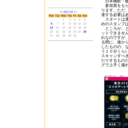
日本橋駅・飯
参加賞をもら
ります。ただ
<<
2017-03
>>
達する必要は
Mon
Tue
Wed
Thu
Fri
Sat
Sun
スタートは通
1
2
3
4
5
めのスタンプ
6
7
8
9
10
11
12
ところが、ど
13
14
15
16
17
18
19
20
21
22
23
24
25
26
ットできませ
27
28
29
30
31
れなのですが
る間に、後か
したものの、
う１０分くら
スキャンすべ
だりするもの
グで上手く撮