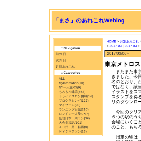
「まさ」のあれこれWeblog
HOME
>
月別あれこれ
>
«
2017-03
|
2017-03
»
:: Navigation
2017/03/06>
前の 日
次の 日
東京メトロス
月別あれこれ
またまた東京
:: Categories
きました。今
ALL
名のとおり、
MyInfomation
(10)
ではなく、該
NY一人旅'05
(9)
イラストをス
もろもろ雑記
(653)
スタンプを得
トライアスロン挑戦
(14)
プログラミング
(122)
リのダウンロ
マイブーム
(90)
ランニング日誌
(210)
今回のクリア
ロンドン一人旅'07
(7)
６つの駅のう
仮想日本一周ラン
(39)
会場にいくこ
大会参加記
(101)
のこと。もち
４０代 男 転職
(8)
ＮＹＣマラソン
(19)
指定の駅は