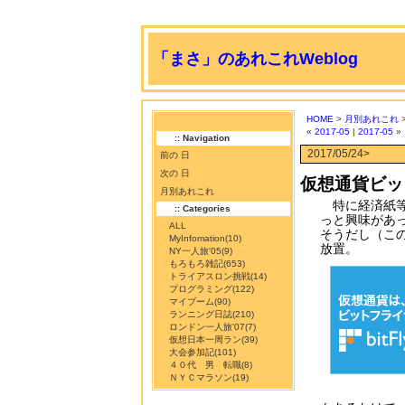
「まさ」のあれこれWeblog
HOME
>
月別あれこれ
>
«
2017-05
|
2017-05
»
:: Navigation
2017/05/24>
前の 日
次の 日
仮想通貨ビッ
月別あれこれ
特に経済紙等
:: Categories
っと興味があ
ALL
そうだし（こ
MyInfomation
(10)
放置。
NY一人旅'05
(9)
もろもろ雑記
(653)
トライアスロン挑戦
(14)
プログラミング
(122)
マイブーム
(90)
ランニング日誌
(210)
ロンドン一人旅'07
(7)
仮想日本一周ラン
(39)
大会参加記
(101)
４０代 男 転職
(8)
ＮＹＣマラソン
(19)