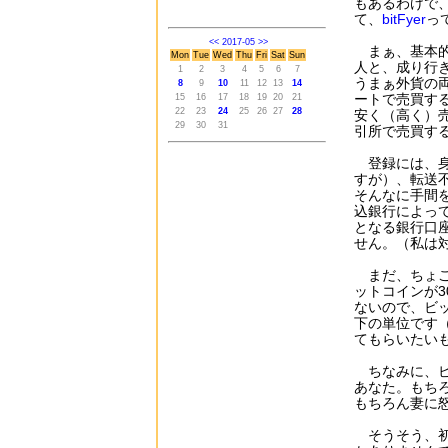
もあるわけで
て、
bitFyer
っ
<<
2017-05
>>
まぁ、基本的
Mon
Tue
Wed
Thu
Fri
Sat
Sun
人と、成り行
1
2
3
4
5
6
7
うまぁ外貨の
8
9
10
11
12
13
14
ートで売買す
15
16
17
18
19
20
21
22
23
24
25
26
27
28
安く（高く）
29
30
31
引所で売買す
登録には、身
すが）、転送
そんなに手間
込銀行によっ
となる銀行口
せん。（私は
まだ、ちょこ
ットコインが
ないので、ビ
下の単位です
てもらいたい
ちなみに、ビ
あなた。もち
もちろん妻に
そうそう、初