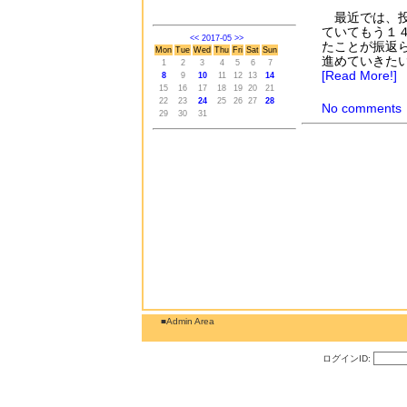
最近では、投
ていてもう１
<<
2017-05
>>
たことが振返
Mon
Tue
Wed
Thu
Fri
Sat
Sun
進めていきた
1
2
3
4
5
6
7
[Read More!]
8
9
10
11
12
13
14
15
16
17
18
19
20
21
22
23
24
25
26
27
28
No comments
29
30
31
■Admin Area
ログインID: