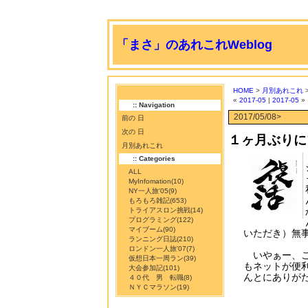
「まさ」のあれこれWeblog
HOME
>
月別あれこれ
>
«
2017-05
|
2017-05
»
:: Navigation
2017/05/08>
前の 日
次の 日
１ヶ月ぶりに
月別あれこれ
:: Categories
ALL
MyInfomation
(10)
NY一人旅'05
(9)
もろもろ雑記
(653)
トライアスロン挑戦
(14)
プログラミング
(122)
マイブーム
(90)
いただき）無
ランニング日誌
(210)
ロンドン一人旅'07
(7)
いやぁー、こ
仮想日本一周ラン
(39)
もネットが便
大会参加記
(101)
んとにありが
４０代 男 転職
(8)
ＮＹＣマラソン
(19)