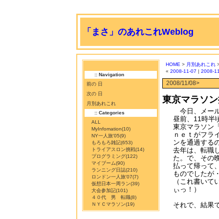
「まさ」のあれこれWeblog
HOME
>
月別あれこれ
«
2008-11-07
|
2008-1
:: Navigation
2008/11/08>
前の 日
次の 日
東京マラソン
月別あれこれ
今日、メール
:: Categories
昼前、11時
ALL
東京マラソン
MyInfomation
(10)
ｎｅｔがフラ
NY一人旅'05
(9)
ンを通過する
もろもろ雑記
(653)
去年は、転職
トライアスロン挑戦
(14)
プログラミング
(122)
た。で、その
マイブーム
(90)
払って帰って
ランニング日誌
(210)
ものでしたが
ロンドン一人旅'07
(7)
（これ書いて
仮想日本一周ラン
(39)
ぃっ！）
大会参加記
(101)
４０代 男 転職
(8)
それで、結果
ＮＹＣマラソン
(19)