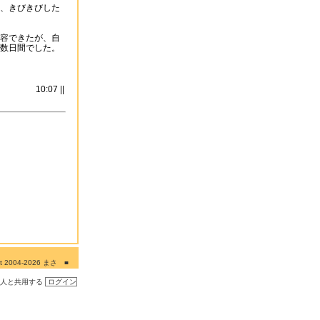
、きびきびした
容できたが、自
数日間でした。
10:07 ||
ght 2004-2026 まさ ■
■■
の人と共用する