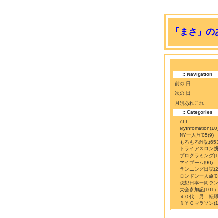
「まさ」のあ
:: Navigation
前の 日
次の 日
月別あれこれ
:: Categories
ALL
MyInfomation
(10
NY一人旅'05
(9)
もろもろ雑記
(65
トライアスロン
プログラミング
(
マイブーム
(90)
ランニング日誌
(
ロンドン一人旅'0
仮想日本一周ラ
大会参加記
(101)
４０代 男 転
ＮＹＣマラソン
(1