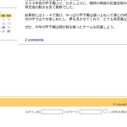
そ２３年前の甲子園ぶり。ひさしぶりに、独特の両校の応援合戦や
球児達の動きを見て新鮮でした。
>
結果的には１－４で負け。やっぱり甲子園は遠いよねって感じの内
i
Sat
Sun
分の中では十分楽しめたし、夢を見させてくれて、とても有意義な
5
6
12
13
ぜひ、今年の甲子園は我が校を破ったチームを応援しよう。
8
19
20
5
26
27
2 comments
© copyri
ログインID:
パスワード:
このPCを他