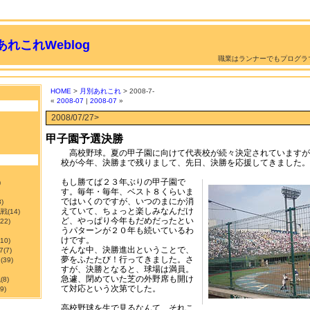
れこれWeblog
職業はランナーでもプログラ
HOME
>
月別あれこれ
> 2008-7-
«
2008-07
|
2008-07
»
2008/07/27>
甲子園予選決勝
高校野球。夏の甲子園に向けて代表校が続々決定されていますが
校が今年、決勝まで残りまして、先日、決勝を応援してきました。
もし勝てば２３年ぶりの甲子園で
)
す。毎年・毎年、ベスト８くらいま
ではいくのですが、いつのまにか消
3)
えていて、ちょっと楽しみなんだけ
挑戦
(14)
ど、やっぱり今年もだめだったとい
122)
うパターンが２０年も続いているわ
けです。
210)
そんな中、決勝進出ということで、
7
(7)
夢をふたたび！行ってきました。さ
ン
(39)
すが、決勝となると、球場は満員。
急遽、閉めていた芝の外野席も開け
職
(8)
て対応という次第でした。
9)
高校野球を生で見るなんて、それこ