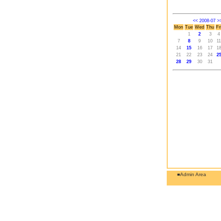
<<
2008-07
>
Mon
Tue
Wed
Thu
Fr
1
2
3
4
7
8
9
10
11
14
15
16
17
1
21
22
23
24
2
28
29
30
31
■Admin Area