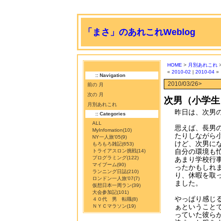
「まさ」のあれこれWeblog
HOME
>
月別あれこれ
>
«
2010-02
|
2010-04
»
:: Navigation
2010/03/26>
前の 月
次の 月
次男（小学生
月別あれこれ
昨日は、次男
:: Categories
ALL
思えば、長男
MyInfomation
(10)
たりしながら
NY一人旅'05
(9)
けど、次男に
もろもろ雑記
(653)
自分の環境も
トライアスロン挑戦
(14)
プログラミング
(122)
あまり学校行
マイブーム
(90)
ったかもしれ
ランニング日誌
(210)
り、休暇を取
ロンドン一人旅'07
(7)
ました。
仮想日本一周ラン
(39)
大会参加記
(101)
やっぱり感じ
４０代 男 転職
(8)
ぁということ
ＮＹＣマラソン
(19)
っていた彼ら