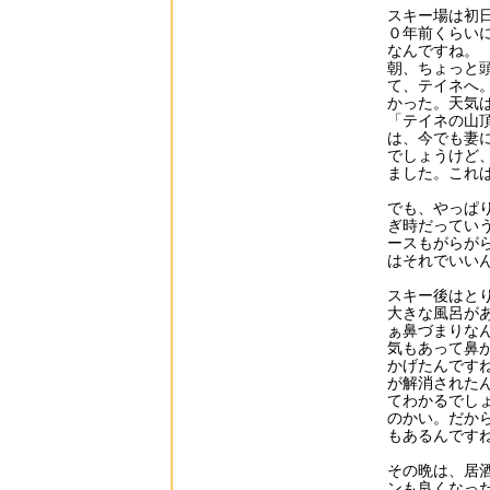
スキー場は初
０年前くらい
なんですね。
朝、ちょっと
て、テイネへ
かった。天気
「テイネの山
は、今でも妻
でしょうけど
ました。これ
でも、やっぱ
ぎ時だってい
ースもがらが
はそれでいい
スキー後はと
大きな風呂が
ぁ鼻づまりな
気もあって鼻
かげたんです
が解消された
てわかるでし
のかい。だか
もあるんです
その晩は、居
ンも良くなっ