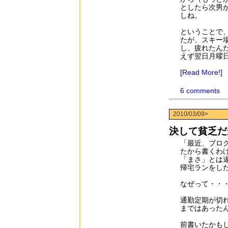
としたら次男
しね。
ということで
たが、スキー
し、疲れたん
えず翌日月曜
[Read More!]
6 comments
2010/03/09>
決して貧乏だ
「最近、ブロ
たから書くわ
「まさ」とは
帰宅ランをし
なぜって・・
通勤定期が切
まではあった
前書いたかも