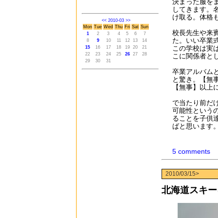
決まった服を
してきます。
け取る。体格
<<
2010-03
>>
Mon
Tue
Wed
Thu
Fri
Sat
Sun
校長先生や来
1
2
3
4
5
6
7
た。いい卒業
8
9
10
11
12
13
14
この学校は実
15
16
17
18
19
20
21
22
23
24
25
26
27
28
こに関係者と
29
30
31
卒業アルバム
と驚き。【無
【無事】以上
で当たり前だ
可能性という
ることを子供
ばと思います
5 comments
2010/03/15>
北海道スキー