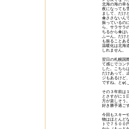
北海の海の幸
夜になっても
まして、だけ
傘ささないん
振っているの
ら、サラサラ
ちるから傘は
ふーん。だけ
も振ることあ
温暖化は北海
しれません。
翌日の札幌国
て感じでコン
した。こちら
だけあって、
ジもあるけど
ですね。とφ(.
その３年前は
とさすがに１
方が楽しそう
好き勝手過ご
今回もスキー
物はほとんど
トで７５００
から（もっと