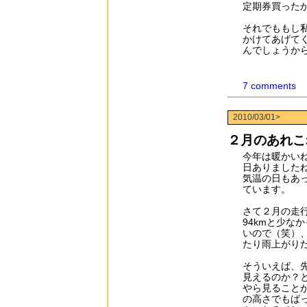
定期券買った
それでももし
かけてあげて
んでしょうか
7 comments
2010/03/01>
２月のあれこ
今年は暖かい
日ありました
気温の日もあ
ています。
さて２月の走行
94kmと少な
いので（笑）
たり雨上がり
そういえば、
見えるのか？
やら見ること
の高さでもば