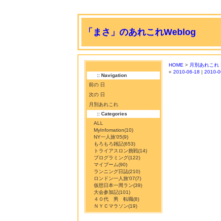
「まさ」のあれこれWeblog
HOME
>
月別あれこれ
«
2010-06-18
|
2010-0
:: Navigation
前の 日
次の 日
月別あれこれ
:: Categories
ALL
MyInfomation
(10)
NY一人旅'05
(9)
もろもろ雑記
(653)
トライアスロン挑戦
(14)
プログラミング
(122)
マイブーム
(90)
ランニング日誌
(210)
ロンドン一人旅'07
(7)
仮想日本一周ラン
(39)
大会参加記
(101)
４０代 男 転職
(8)
ＮＹＣマラソン
(19)