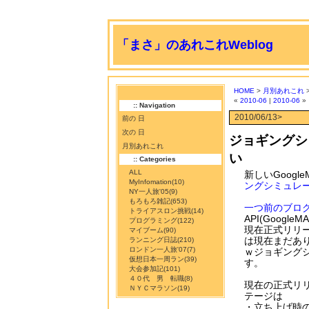
「まさ」のあれこれWeblog
HOME
>
月別あれこれ
>
«
2010-06
|
2010-06
»
:: Navigation
2010/06/13>
前の 日
次の 日
ジョギングシ
月別あれこれ
い
:: Categories
ALL
新しいGoogle
MyInfomation
(10)
ングシミュレ
NY一人旅'05
(9)
もろもろ雑記
(653)
一つ前のブロ
トライアスロン挑戦
(14)
API(Goog
プログラミング
(122)
現在正式リリ
マイブーム
(90)
は現在まだあ
ランニング日誌
(210)
ロンドン一人旅'07
(7)
ｗジョギング
仮想日本一周ラン
(39)
す。
大会参加記
(101)
４０代 男 転職
(8)
現在の正式リリ
ＮＹＣマラソン
(19)
テージは
・立ち上げ時