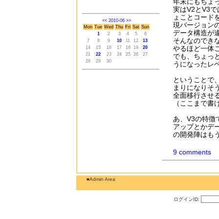
年末にもちょ
実はV2とV3
ょことコード
<<
2010-06
>>
現バージョン
Mon
Tue
Wed
Thu
Fri
Sat
Sun
データ構造が
1
2
3
4
5
6
そんなのでき
7
8
9
10
11
12
13
やるほど一体
14
15
16
17
18
19
20
21
22
23
24
25
26
27
でも、ちょっ
28
29
30
うになったレ
ということで
まりになりそ
全面移行させ
（ここまで書
あ、V3の特
アップとかデー
の開発陣はも
9 comments
■Admin Area
ログインID: