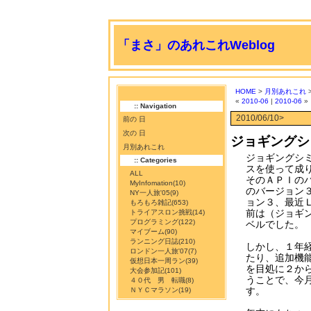
「まさ」のあれこれWeblog
HOME
>
月別あれこれ
>
«
2010-06
|
2010-06
»
:: Navigation
2010/06/10>
前の 日
次の 日
ジョギングシ
月別あれこれ
ジョギングシミュ
:: Categories
スを使って成
ALL
そのＡＰＩのバ
MyInfomation
(10)
のバージョン３
NY一人旅'05
(9)
ョン３、最近
もろもろ雑記
(653)
前は（ジョギ
トライアスロン挑戦
(14)
プログラミング
(122)
ベルでした。
マイブーム
(90)
ランニング日誌
(210)
しかし、１年
ロンドン一人旅'07
(7)
たり、追加機
仮想日本一周ラン
(39)
を目処に２か
大会参加記
(101)
うことで、今
４０代 男 転職
(8)
す。
ＮＹＣマラソン
(19)