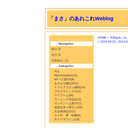
「まさ」のあれこれWeblog
HOME
>
月別あれこれ
«
2010-06-22
|
2010-0
:: Navigation
前の 日
次の 日
月別あれこれ
:: Categories
ALL
MyInfomation
(10)
NY一人旅'05
(9)
もろもろ雑記
(653)
トライアスロン挑戦
(14)
プログラミング
(122)
マイブーム
(90)
ランニング日誌
(210)
ロンドン一人旅'07
(7)
仮想日本一周ラン
(39)
大会参加記
(101)
４０代 男 転職
(8)
ＮＹＣマラソン
(19)