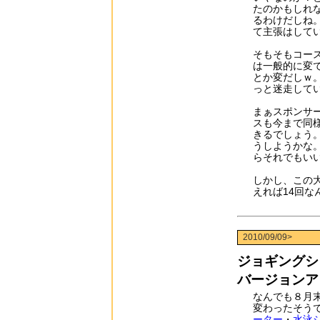
たのかもしれ
るわけだしね。
て主張はして
そもそもコース
は一般的に変
とか変だしｗ
っと迷走して
まぁスポンサ
スも今まで同
きるでしょう
うしようかな
らそれでもい
しかし、この
えれば14回な
2010/09/09>
ジョギングシ
バージョンア
なんでも８月末
変わったそう
ーター
・
水泳