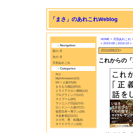
「まさ」のあれこれWeblog
HOME
>
月別あれこれ
>
«
2010-08
|
2010-10
»
:: Navigation
2010/09/23>
前の 月
次の 月
これからの「
月別あれこれ
:: Categories
ALL
MyInfomation
(10)
NY一人旅'05
(9)
もろもろ雑記
(653)
トライアスロン挑戦
(14)
プログラミング
(122)
マイブーム
(90)
ランニング日誌
(210)
ロンドン一人旅'07
(7)
仮想日本一周ラン
(39)
大会参加記
(101)
４０代 男 転職
(8)
ＮＹＣマラソン
(19)