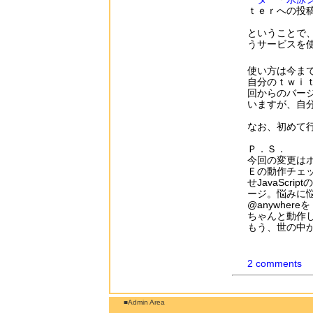
ｔｅｒへの投
ということで、今
うサービスを使
使い方は今ま
自分のｔｗｉ
回からのバー
いますが、自
なお、初めて
Ｐ．Ｓ．
今回の変更は
Ｅの動作チェ
せJavaSc
ージ。悩みに
@anywhe
ちゃんと動作しま
もう、世の中
2 comments
■Admin Area