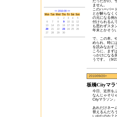
だったかの、
ません。
このハーバー
<<
2010-09
>>
とが解らなく
Mon
Tue
Wed
Thu
Fri
Sat
Sun
の元になる例
1
2
3
4
5
付けられるん
6
7
8
9
10
11
12
も思わずスタ
13
14
15
16
17
18
19
20
21
22
23
24
25
26
年末とかそう
27
28
29
30
で、この本。
められ、時に
を読みなおす
ころに、まず
っかけになる
うです。（9/2
2010/09/20>
板橋Cityマ
今日、近所をふ
なんじゃそり
Cityマラソ
あれだけネー
替えるんだろ
いやなのか？