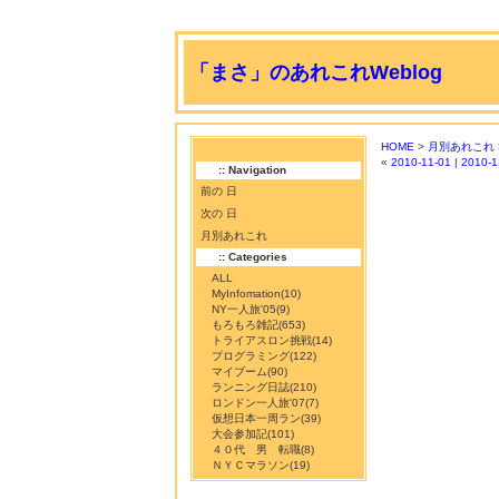
「まさ」のあれこれWeblog
HOME
>
月別あれこれ
«
2010-11-01
|
2010-1
:: Navigation
前の 日
次の 日
月別あれこれ
:: Categories
ALL
MyInfomation
(10)
NY一人旅'05
(9)
もろもろ雑記
(653)
トライアスロン挑戦
(14)
プログラミング
(122)
マイブーム
(90)
ランニング日誌
(210)
ロンドン一人旅'07
(7)
仮想日本一周ラン
(39)
大会参加記
(101)
４０代 男 転職
(8)
ＮＹＣマラソン
(19)