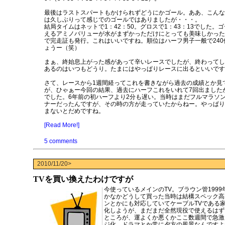
最後はラストスパートもかけられずどうにかゴール。ああ、こんな
は久しぶりって感じでのゴールではありましたが・・・。
結局タイムはネットで1：42：50。グロスで1：43：13でした。
えるアミノバリューが水がまずかっただけにとっても美味しかった
で完走証も発行。これはいいですね。順位はハーフ男子一般で240位
ょうー（笑）
まぁ、終始息上がった感があって辛いレースでしたが、終わってし
あるのはいつもどうり。たまにはやっぱりレースに出るといいです
さて、レースから1週間経ってこれを書きながら過去の成績とか見
が、ひゃぁー今回の結果、過去にハーフこれをいれて7回出ました
でした。6年前の初ハーフより2分も遅い。当時はまだフルマラソ
ナーだったんですが、その時の方が走っていたからねー。やっぱり
まないとだめですね。
[Read More!]
5 comments
2010/11/20>
TVを買い換えたわけですが
今使っているメインのTV。ブラウン管199
かなかどうして買った当時は結構スペック高
ンとかにも対応していてケーブルTVである
化しようが、まだまだ全然現役で使えるはず
ところが、運よくか悪くかここ数週間で急激
ジ化。ドラマとか常に夕方の風景なんですよ