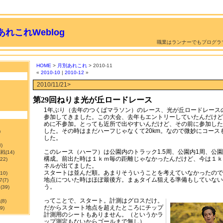
れこれWeblog
職業はランナーでもプログラ
HOME
>
月別あれこれ
> 2010-11
«
2010-10
|
2010-12
»
2010/11/21>
第29回ねりま光が丘ロードレース
1年ぶり（去年のつくばマラソン）のレース、光が丘ロードレース
参加してきました。この大会、去年もエントリーしていたんだけど
めに不参加。とっても近所で出やすいんだけど、その前に参加したの
した。その時はまだハーフじゃなくて20km。なので微妙にコース
)
した。
3)
このレース（ハーフ）は公園内のトラック1.5周、公園内1周、公
挑戦
(14)
構成。前出た時は１ｋｍ毎の距離じゃなかったんだけど、今は１ｋ
122)
ネルが出てました。
スタートは並んだ順。あまりそういうことを考えていなかったので
210)
地点についた時はほぼ最後方。まぁタイム狙える準備もしていない
7
(7)
う。
ン
(39)
ってことで、スタート。計測はグロスだけ。
職
(8)
だからスタート地点を超えたところにチップ
9)
計測用のシートもありません。（というかラ
ップ測定もないからゴールまで無し）