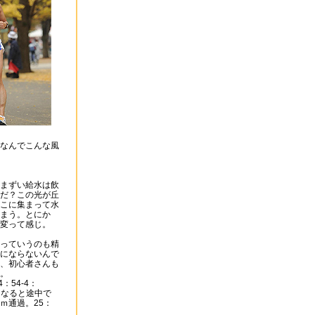
なんでこんな風
まずい給水は飲
だ？この光が丘
こに集まって水
まう。とにか
変って感じ。
っていうのも精
にならないんで
、初心者さんも
。
：54-4：
になると途中で
ｍ通過。25：