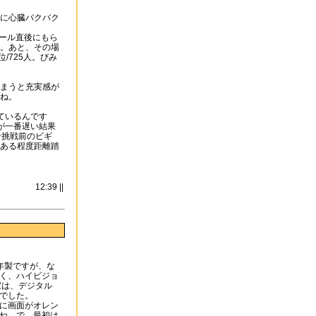
に心臓バクバク
ゴール直後にもら
。あと、その場
/725人。びみ
まうと充実感が
ね。
ているんです
が一番遅い結果
ン挑戦前のビギ
ある程度距離踏
12:39 ||
9年製ですが、な
く、ハイビジョ
家は、デジタル
でした。
に画面がオレン
ね。で、最初は