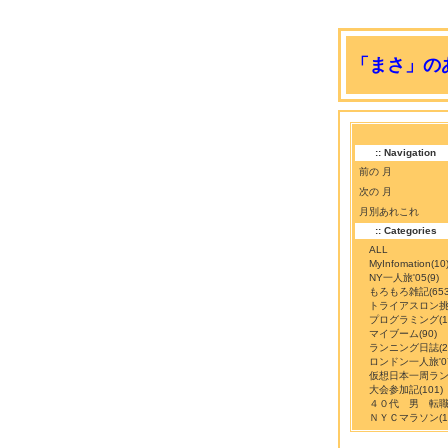
「まさ」のあ
:: Navigation
前の 月
次の 月
月別あれこれ
:: Categories
ALL
MyInfomation
(10
NY一人旅'05
(9)
もろもろ雑記
(65
トライアスロン
プログラミング
(
マイブーム
(90)
ランニング日誌
(
ロンドン一人旅'0
仮想日本一周ラ
大会参加記
(101)
４０代 男 転
ＮＹＣマラソン
(1