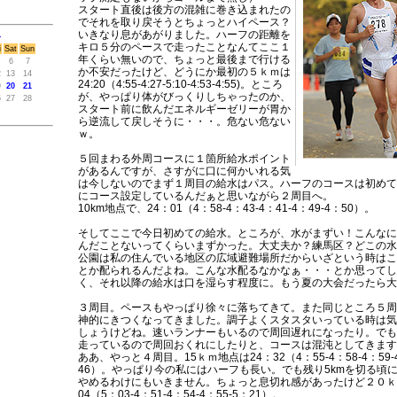
スタート直後は後方の混雑に巻き込まれたの
でそれを取り戻そうとちょっとハイペース？
いきなり息があがりました。ハーフの距離を
>
キロ５分のペースで走ったことなんてここ１
i
Sat
Sun
年くらい無いので、ちょっと最後まで行ける
6
7
か不安だったけど、どうにか最初の５ｋｍは
2
13
14
24:20（4:55-4:27-5:10-4:53-4:55)。ところ
9
20
21
が、やっぱり体がびっくりしちゃったのか、
6
27
28
スタート前に飲んだエネルギーゼリーが胃か
ら逆流して戻しそうに・・・。危ない危ない
ｗ。
５回まわる外周コースに１箇所給水ポイント
があるんですが、さすがに口に何かいれる気
は今しないのでまず１周目の給水はパス。ハーフのコースは初めて
にコース設定しているんだぁと思いながら２周目へ。
10km地点で、24：01（4：58-4：43-4：41-4：49-4：50）。
そしてここで今日初めての給水。ところが、水がまずい！こんなに
んだことないってくらいまずかった。大丈夫か？練馬区？どこの水
公園は私の住んでいる地区の広域避難場所だからいざという時はこ
とか配られるんだよね。こんな水配るなかなぁ・・・とか思ってし
く、それ以降の給水は口を湿らす程度に。もう夏の大会だったら大
３周目。ペースもやっぱり徐々に落ちてきて。また同じところ５周
神的にきつくなってきました。調子よくスタスタいっている時は気
しょうけどね。速いランナーもいるので周回遅れになったり。でも
走っているので周回おくれにしたりと、コースは混沌としてきます
ああ、やっと４周目。15ｋｍ地点は24：32（4：55-4：58-4：59-4
46）。やっぱり今の私にはハーフも長い。でも残り5kmを切る頃
やめるわけにもいきません。ちょっと息切れ感があったけど２０ｋ
04（5：03-4：51-4：54-4：55-5：21）。