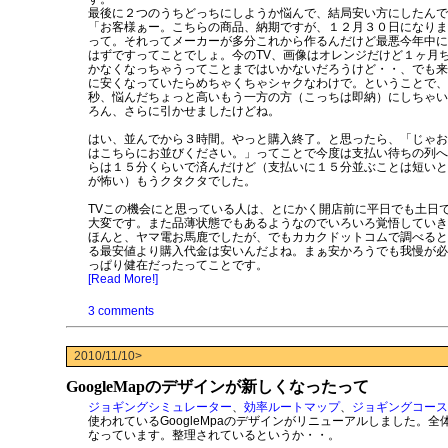
最後に２つのうちどっちにしようか悩んで、結局安い方にしたんで
「お客様ぁー。こちらの商品、納期ですが、１２月３０日になりま
って。それってメーカーが多分これから作るんだけど最悪今年中に
はずですってことでしょ。今のTV、画像はオレンジだけど１ヶ月
かなくなっちゃうってことまではいかないだろうけど・・、でも来
に安くなっていたらめちゃくちゃシャクなわけで。ということで、
秒、悩んだちょっと高いもう一方の方（こっちは即納）にしちゃい
ろん、さらに引かせましたけどね。
はい、並んでから３時間。やっと購入終了。と思ったら、「じゃお
はこちらにお並びください。」ってことで今度は支払い待ちの列へ
らは１５分くらいで済んだけど（支払いに１５分並ぶことは短いと
が怖い）もうクタクタでした。
TVこの機会にと思っている人は、とにかく開店前に平日でも土日
大変です。また品薄状態でもあるようなのでいろいろ覚悟していき
ほんと、ヤマ電お馬鹿でしたが、でもカカクドットコムで調べると
る最安値より購入代金は安いんだよね。まぁ安かろうでも我慢が必
っぱり健在だったってことです。
[Read More!]
3 comments
2010/11/10>
GoogleMapのデザインが新しくなったって
ジョギングシミュレーター
、
効率ルートマップ
、
ジョギングコース
使われているGoogleMpaのデザインがリニューアルしました。全
なっています。整理されているというか・・。