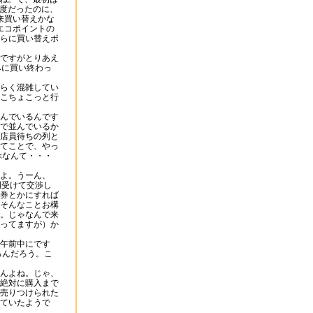
度だったのに、
来買い替えかな
エコポイントの
らに買い替えポ
ですがとりあえ
みに買い終わっ
らく混雑してい
こちょこっと行
んでいるんです
で並んでいるか
店員待ちの列と
てことで、やっ
ぶなんて・・・
よ。うーん、
明受けて交渉し
券とかにすれば
そんなことお構
。じゃなんで来
ってますが）か
午前中にです
るんだろう。こ
んよね。じゃ、
絶対に購入まで
売りつけられた
ていたようで