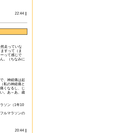
22:44 ||
全然走っていな
てますって（ま
ぉーって感じで
ん。（ちなみに
）
で、神経痛は起
（私の神経痛と
痛くなるし、じ
い。あ～あ、歳
ソン（1年10
のフルマラソンの
20:44 ||