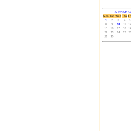
<<
2010-11
>
Mon
Tue
Wed
Thu
Fr
1
2
3
4
5
8
9
10
11
1
15
16
17
18
1
22
23
24
25
2
29
30