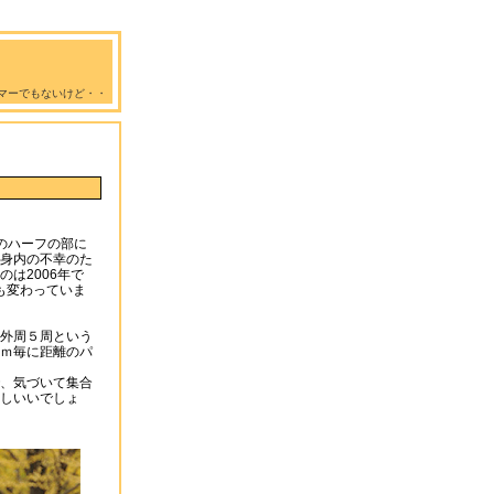
マーでもないけど・・
のハーフの部に
身内の不幸のた
は2006年で
も変わっていま
園外周５周という
ｍ毎に距離のパ
、気づいて集合
しいいでしょ