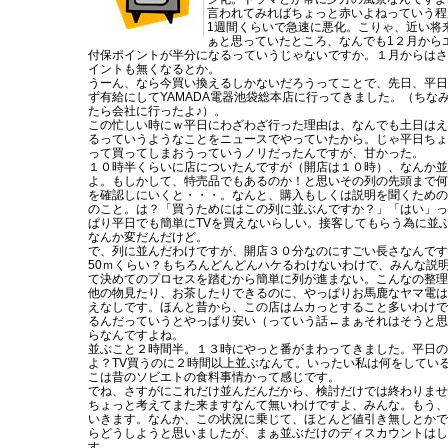
言われてみればちょっと赤いよねっていう程
1週間くらいで急速に悪化。こりゃ、近い将
ぁと思っていたところ、なんでも1２月から
付保ポイントが半分になるっていうじゃないですか。１月からはさ
イントも無くなるとか。
うーん、なら今買い換えるしかないだろうってことで、先日、平日
ず有給にしてYAMADA電器池袋総本店に行ってきました。（ちな
たら会社に行ったよ♪）。
この忙しい時にｗ平日にわざわざ行った理由は、なんでも土日はえ
るっていうようなことをニュースでやっていたから。じゃ平日ちょ
って買ってしまおうっていうノリだったんですが、甘かった。
１０時半くらいに店についたんですが（開店は１０時）、なんか並
よ。もしかして、特売品でもあるのか！と思いその列の先頭まで何
を確認しにいくと・・・。なんと、購入もしくは説明を聞くための
のこと。は？「買うためにはこの列に並ぶんですか？」「はい」っ
ぱり平日でも簡単にTVを買えないらしい。接客してもらう為に並
なんか変だんだけど。
で、列に並んだわけですが、開店３０分なのにすごい長さなんです
50ｍくらい？もちろんどんどんハケるわけないわけで、みんな説
て決めてのプロセスを踏むから簡単に列が進まない。こんなの整理
他の物見たり、お茶したりできるのに、やっぱりお馬鹿なヤマ電は
えなしです。ほんと昔から、この店はムカっとすること多いわけで
るんだっていうとやっぱり安い（っていう話←まぁそれはそうと思
らなんですよね。
並ぶこと２時間半。１３時にやっと番がまわってきました。平日の
よ？TV買うのに２時間以上並ぶなんて。いったい私は何をしてい
こは昔のソビエトの食料事情かって感じです。
でね、さすがにこれだけ並んだんだから、検討だけでは終わりませ
ちょっと考えてまた来ますなんて無いわけですよ、みんな。もう、
いきます。なんか、この状況に乗じて、ほとんど値引き無しとかで
らどうしようと思いましたが、まぁ並ぶだけのディスカウントはし
す。