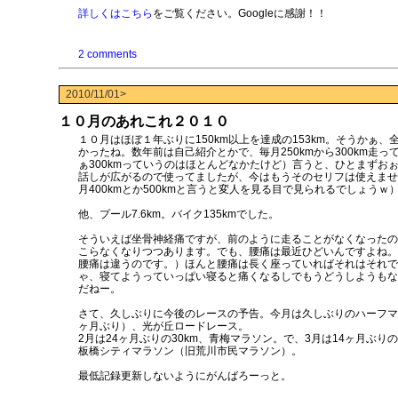
詳しくはこちら
をご覧ください。Googleに感謝！！
2 comments
2010/11/01>
１０月のあれこれ２０１０
１０月はほぼ１年ぶりに150km以上を達成の153km。そうかぁ、
かったね。数年前は自己紹介とかで、毎月250kmから300km走っ
ぁ300kmっていうのはほとんどなかたけど）言うと、ひとまずお
話しが広がるので使ってましたが、今はもうそのセリフは使えませ
月400kmとか500kmと言うと変人を見る目で見られるでしょうｗ
他、プール7.6km。バイク135kmでした。
そういえば坐骨神経痛ですが、前のように走ることがなくなったの
こらなくなりつつあります。でも、腰痛は最近ひどいんですよね。
腰痛は違うのです。）ほんと腰痛は長く座っていればそれはそれで
ゃ、寝てようっていっぱい寝ると痛くなるしでもうどうしようもな
だねー。
さて、久しぶりに今後のレースの予告。今月は久しぶりのハーフマラ
ヶ月ぶり）、光が丘ロードレース。
2月は24ヶ月ぶりの30km、青梅マラソン。で、3月は14ヶ月ぶり
板橋シティマラソン（旧荒川市民マラソン）。
最低記録更新しないようにがんばろーっと。