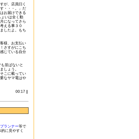
すが、店員曰く
す・・・。」だ
はお届けできる
ちょいは全く動
月になってさら
考える事３０
ましたよ。もち
客様、お支払い
！さすがにこち
感じている自分
でも並ばないと
ましょう。
そこに載ってい
要なヤマ電はや
00:17 ||
プランナー
等で
体的に見やすく