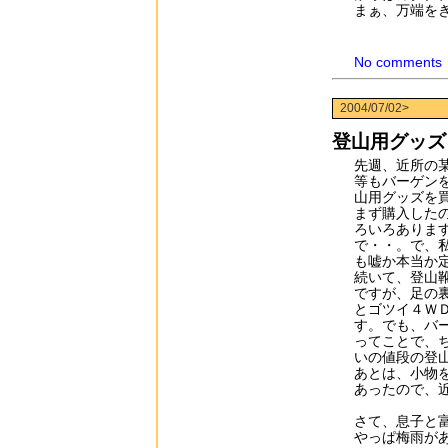
まぁ、万端を
No comments
2004/07/02>
登山用グッズ
先週、近所の
等もバーゲン
山用グッズを
まず購入した
ろいろありま
で・・。で、
も嘘か本当か
続いて、登山
ですが、足の
とゴツイ４Ｗ
す。でも、バ
ってことで、
いの値段の登
あとは、小物
あったので、
さて、息子と
やっぱ梅雨が