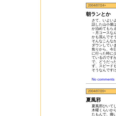
2004/07/24>
朝ランとか
さて、いよい
話した山小屋
か泊めてもら
－月コースな
かも混んでそ
そんなこんな
ダウンしてい
焦りから、今
に行った時に
ているのです
で、どうだっ
ず、スピード
そうなんです
No comments
2004/07/20>
夏風邪
夏風邪ひいて
木曜くらいか
たもんで、痛