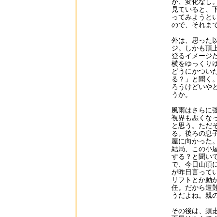
が、変化なし
見ていると、
ってみようと
ので、それま
外は、思った
ジ。しかも頂
登るイメージ
横をゆっくり
どうにかつい
る？」と聞く
ろうけどいや
うか。
風雨はさらに
視界も悪くな
と思う。ただ
る。後ろの息
屋に向かった
結局、この小
する？と聞い
で、今日山頂
が昨日言って
リフトとか動
任。だから遭
うだよね。親
その後は、須