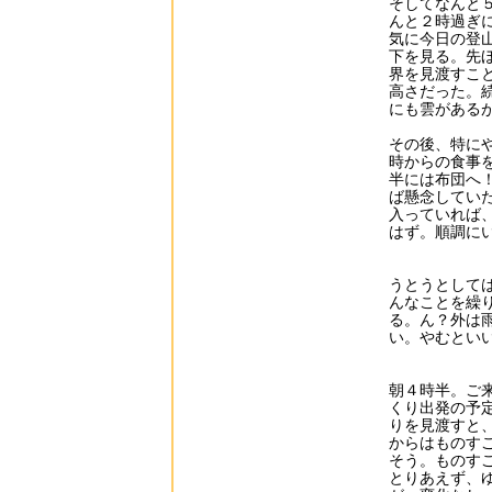
そしてなんと
んと２時過ぎ
気に今日の登
下を見る。先
界を見渡すこ
高さだった。
にも雲がある
その後、特に
時からの食事
半には布団へ
ば懸念してい
入っていれば
はず。順調に
うとうとして
んなことを繰
る。ん？外は
い。やむとい
朝４時半。ご
くり出発の予
りを見渡すと
からはものす
そう。ものす
とりあえず、