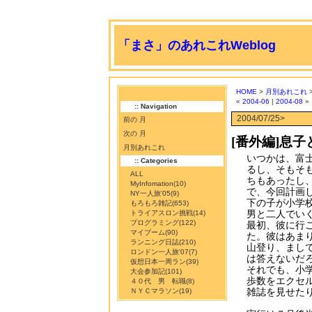
「まさ」のあれこれWeblog
HOME
>
月別あれこれ
>
«
2004-06
|
2004-08
»
:: Navigation
2004/07/25>
前の 月
次の 月
[番外編]息
月別あれこれ
いつかは、富
:: Categories
るし、そもそ
ALL
ちもあったし
MyInfomation
(10)
で、今回計画
NY一人旅'05
(9)
下の子が小学
もろもろ雑記
(653)
男と二人でい
トライアスロン挑戦
(14)
プログラミング
(122)
最初、彼に行
マイブーム
(90)
た。彼はあま
ランニング日誌
(210)
山登り、まし
ロンドン一人旅'07
(7)
は答えないだ
仮想日本一周ラン
(39)
それでも、小
大会参加記
(101)
歩数をエクセ
４０代 男 転職
(8)
雑誌を見せた
ＮＹＣマラソン
(19)