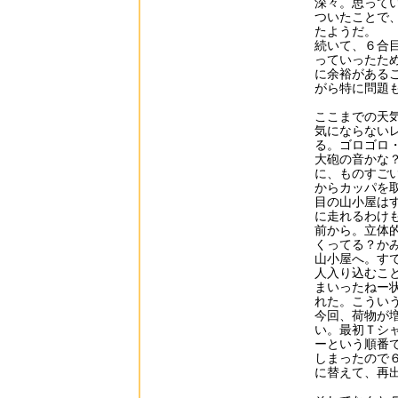
深々。思って
ついたことで
たようだ。
続いて、６合
っていったた
に余裕がある
がら特に問題
ここまでの天
気にならない
る。ゴロゴロ
大砲の音かな
に、ものすご
からカッパを
目の山小屋は
に走れるわけ
前から。立体
くってる？か
山小屋へ。す
人入り込むこ
まいったねー
れた。こうい
今回、荷物が
い。最初Ｔシ
ーという順番
しまったので
に替えて、再