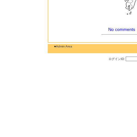
No comments
■Admin Area
ログインID: