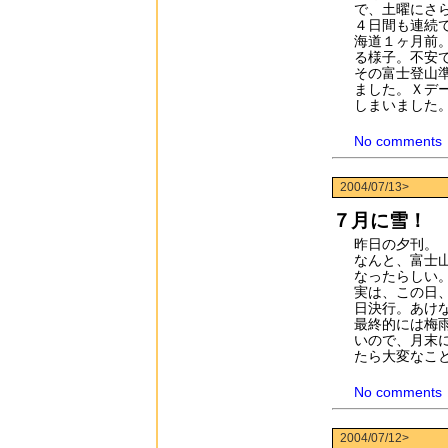
で、土曜にさ
４日間も連続
海道１ヶ月前
る様子。不安
その富士登山
ました。Ｘデ
しまいました
No comments
2004/07/13>
７月に雪！
昨日の夕刊。
なんと、富士
なったらしい
実は、この日
日決行。あけ
最終的には梅
いので、月末
たら大変なこ
No comments
2004/07/12>