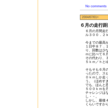
No comments
2004/07/01>
６月の走行距
６月の月間走
ル３００．２
今までの最高
１日中８７．
り、回数は少
ｍに比べて６
その代わり、
５ｋｍ／ｈと
そもそも６月
ったので、ス
０ｋｍしか走
う。（ほめす
でも、ほんと
５００ｋｍを
チャレンジは
し・・。
しかし、最後
くらいですか