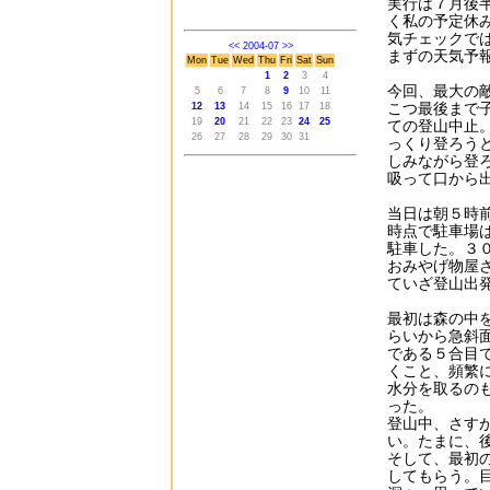
実行は７月後
く私の予定休
気チェックで
<<
2004-07
>>
まずの天気予
Mon
Tue
Wed
Thu
Fri
Sat
Sun
1
2
3
4
今回、最大の
5
6
7
8
9
10
11
こつ最後まで
12
13
14
15
16
17
18
19
20
21
22
23
24
25
ての登山中止
26
27
28
29
30
31
っくり登ろう
しみながら登
吸って口から
当日は朝５時
時点で駐車場
駐車した。３
おみやげ物屋
ていざ登山出
最初は森の中
らいから急斜
である５合目
くこと、頻繁
水分を取るの
った。
登山中、さす
い。たまに、
そして、最初
してもらう。