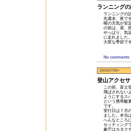
ランニングの
ランニングの
先週末、夜で
曜の天気が安
の前は、昼、
やっぱり、気
に走れました
大変な季節で
No comments
2004/07/09>
登山アクセサ
この前、富士
飛ばされない
ようにするス
という携帯酸
です。
実行日は７月
ました。本当
へんなところ
セッティング
象庁はカタク