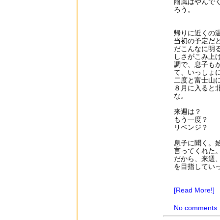
雨風はやんで
ろう。
帰りに近くの
当初の予定だ
だこんなに明
しさがこみ上
調で、息子も
て、いっしょ
二度と富士山
８月に入ると
な。
来週は？
もう一度？
リベンジ？
息子に聞く。
言ってくれた
だから、来週
を目指してい
[Read More!]
No comments