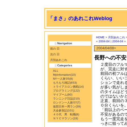
「まさ」のあれこれWeblog
HOME
>
月別あれこれ
>
«
2004-04
|
2004-04
»
:: Navigation
2004/04/08>
前の 日
次の 日
長野への不安
月別あれこれ
２度目のフル
:: Categories
が、完走に対
ALL
前回の初フル
MyInfomation
(10)
くらい、いい
NY一人旅'05
(9)
ションで走れ
もろもろ雑記
(653)
が多い気がし
トライアスロン挑戦
(14)
プログラミング
(122)
のタイムはど
マイブーム
(90)
のではないか
ランニング日誌
(210)
正直、前回の
ロンドン一人旅'07
(7)
０分くらいを
仮想日本一周ラン
(39)
「前以上のペ
大会参加記
(101)
不安があるの
４０代 男 転職
(8)
もう一度完走
ＮＹＣマラソン
(19)
っきに狙って