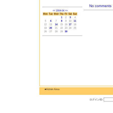
No comments
<<
2004-04
>>
Mon
Tue
Wed
Thu
Fri
Sat
Sun
1
2
3
4
5
6
7
8
9
10
11
12
13
14
15
16
17
18
19
20
21
22
23
24
25
26
27
28
29
30
■Admin Area
ログインID: