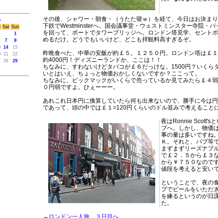
その後、シャワー・朝食・（うたた寝ｗ）を経て、今日はお決まり
>
下鉄でWestminsterへ。国会議事堂・ウェストミンスター寺院・
i
Sat
Sun
を回って、ボートでタワーブリッジへ。ロンドン塔見学、セントポ
1
めるだけ。どうでもいいけど、どこも拝観料高すぎるぞ。
7
8
3
14
15
昨晩食べた、中華の安飯が約￡５。１２５０円。ロンドン塔は￡１
0
21
22
約4000円！ディズニーランドか、ここは！！
7
28
29
ちなみに、すわないけどタバコが￡６だっけな。1500円？いくら
いとはいえ、ちょっと物価おかしくないですか？ここって。
ちなみに、ビックマックがいくらで売っているか見てみたら￡４弱
０円弱ですよ。ひぇーーー。
あれこれ日本円に換算していたら何も出来ないので、勝手に今は円
であって、頭の中では￡１=120円くらいのドル並みで考えること
夜はRonnie Scott
ブへ。しかし、物価
事の量は多いですね
Ｋ。それと、パブ等
まずまずリーズナブ
で￡２．５から￡３
から￥７５０なので
値段を考えると安い
ということで、夜の
ブでビールをいただ
を練るというのが日
た。
→
ロンドン一人旅 ３日目へ