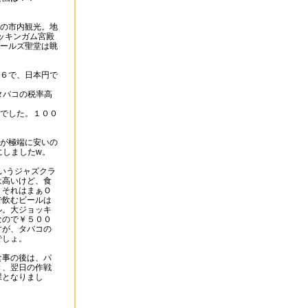
の市内観光。地
バッキンガム宮殿
ールズ聖堂は眺
６で、日本円で
タバコの税率高
でした。１００
が極端に安いの
にしましたw。
'sというジャズクラ
は高いけど、食
。それはまぁＯ
で飲むビールは
ル。大ジョッキ
なので￥５００
すが、タバコの
でしょ。
食事の後は、パ
き、翌日の作戦
課となりまし