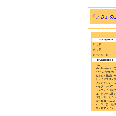
「まさ」のあ
:: Navigation
前の 日
次の 日
月別あれこれ
:: Categories
ALL
MyInfomation
(10
NY一人旅'05
(9)
もろもろ雑記
(65
トライアスロン
プログラミング
(
マイブーム
(90)
ランニング日誌
(
ロンドン一人旅'0
仮想日本一周ラ
大会参加記
(101)
４０代 男 転
ＮＹＣマラソン
(1