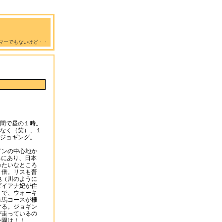
マーでもないけど・・
間で昼の１時。
なく（笑）、１
ジョギング。
ドンの中心地か
ろにあり、日本
みたいなところ
９倍。リスも普
池（川のように
ダイアナ妃が住
。で、ウォーキ
乗馬コースが柵
する。ジョギン
が走っているの
公園は！！