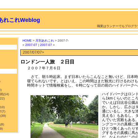
れこれWeblog
職業はランナーでもプログラ
HOME
>
月別あれこれ
> 2007-7-
«
2007-07
|
2007-07
»
2007/07/07>
ロンドン一人旅 ２日目
２００７年７月６日
さて、朝５時起床。まず日本いたらこんなこと無いけど、日本時
寝てられないです。とはいえ、この時間はまだ観光に行けるわけも
)
時間ネットで情報検索をし、６時になって目の前のハイドパークへ
3)
ハイドパークはロン
挑戦
(14)
ら1kmくらいのとこ
122)
でいえば日比谷公園
か。しかし、広さは
210)
通にいるし、大きな
7
(7)
見える）もあるし、
ン
(39)
んでいた宮殿もある
ングコースの真横に
職
(8)
ひとつ無くあったり
9)
グするその真横に馬
だ。なんなのだこの