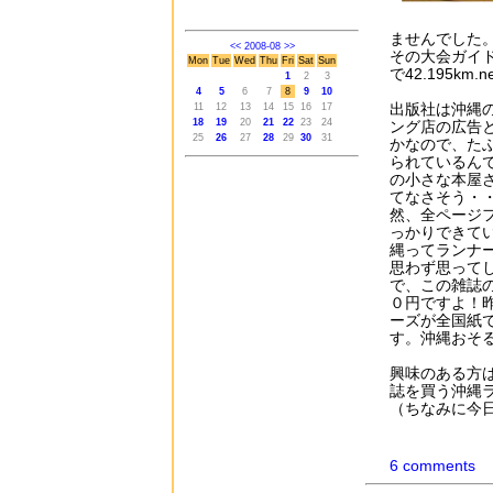
ませんでした
<<
2008-08
>>
その大会ガイ
Mon
Tue
Wed
Thu
Fri
Sat
Sun
で42.195k
1
2
3
4
5
6
7
8
9
10
出版社は沖縄
11
12
13
14
15
16
17
18
19
20
21
22
23
24
ング店の広告
25
26
27
28
29
30
31
かなので、た
られているん
の小さな本屋
てなさそう・
然、全ページ
っかりできて
縄ってランナ
思わず思って
で、この雑誌
０円ですよ！
ーズが全国紙
す。沖縄おそ
興味のある方
誌を買う沖縄
（ちなみに今
6 comments