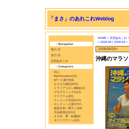
「まさ」のあれこれWeblog
HOME
>
月別あれこれ
>
«
2008-08
|
2008-08
»
:: Navigation
2008/08/30>
前の 日
次の 日
沖縄のマラソ
月別あれこれ
:: Categories
ALL
MyInfomation
(10)
NY一人旅'05
(9)
もろもろ雑記
(653)
トライアスロン挑戦
(14)
プログラミング
(122)
マイブーム
(90)
ランニング日誌
(210)
ロンドン一人旅'07
(7)
仮想日本一周ラン
(39)
大会参加記
(101)
４０代 男 転職
(8)
ＮＹＣマラソン
(19)