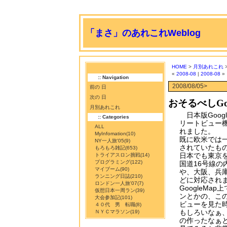
「まさ」のあれこれWeblog
HOME
>
月別あれこれ
>
«
2008-08
|
2008-08
»
:: Navigation
2008/08/05>
前の 日
次の 日
おそるべしGo
月別あれこれ
日本版Googl
:: Categories
リートビュー
ALL
れました。
MyInfomation
(10)
既に欧米では
NY一人旅'05
(9)
されていたも
もろもろ雑記
(653)
日本でも東京
トライアスロン挑戦
(14)
プログラミング
(122)
国道16号線の
マイブーム
(90)
や、大阪、兵
ランニング日誌
(210)
どに対応され
ロンドン一人旅'07
(7)
GoogleMa
仮想日本一周ラン
(39)
ンとかの、こ
大会参加記
(101)
ビューを見た
４０代 男 転職
(8)
もしろいなぁ
ＮＹＣマラソン
(19)
の作ったなぁ