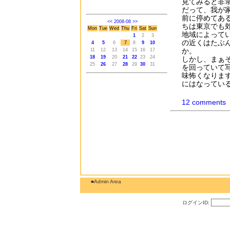
見てみると非
だって、我が
前に停めてあ
<<
2008-08
>>
ちは東京でも
Mon
Tue
Wed
Thu
Fri
Sat
Sun
地域によって
1
2
3
の近くはたぶ
4
5
6
7
8
9
10
か。
11
12
13
14
15
16
17
18
19
20
21
22
23
24
しかし、まぁ
25
26
27
28
29
30
31
を回っていて
味怖くなります
にはなってい
12 comments
■Admin Area
ログインID: