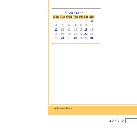
<<
2017-12
>>
Mon
Tue
Wed
Thu
Fri
Sat
Sun
1
2
3
4
5
6
7
8
9
10
11
12
13
14
15
16
17
18
19
20
21
22
23
24
25
26
27
28
29
30
31
■Admin Area
ログインID: