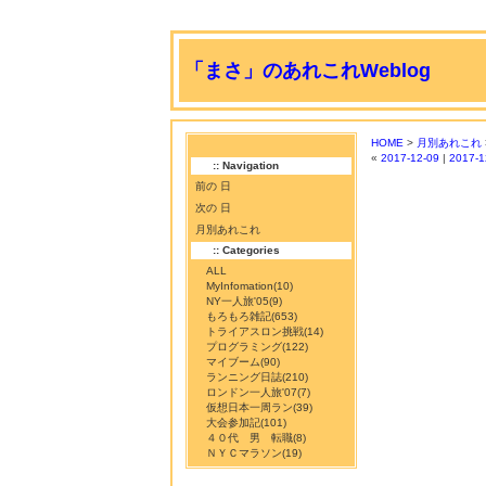
「まさ」のあれこれWeblog
HOME
>
月別あれこれ
«
2017-12-09
|
2017-1
:: Navigation
前の 日
次の 日
月別あれこれ
:: Categories
ALL
MyInfomation
(10)
NY一人旅'05
(9)
もろもろ雑記
(653)
トライアスロン挑戦
(14)
プログラミング
(122)
マイブーム
(90)
ランニング日誌
(210)
ロンドン一人旅'07
(7)
仮想日本一周ラン
(39)
大会参加記
(101)
４０代 男 転職
(8)
ＮＹＣマラソン
(19)