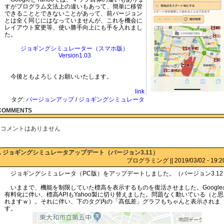
すがプログラム文法上の違いもあって、簡単に移管
できることとできないことがあって、前バージョン
とは全く同じにはなっていませんが、これを機会に
レイアウト変更等、使い勝手向上にも手を入れまし
た。
ジョギングシミュレーター（スマホ版）
Version1.03
今後ともよろしくお願いいたします。
link
タグ:
バージョンアップ
/
ジョギングシミュレータ
COMMENTS
コメントはありません
:. ジョギングシミュレータアップデート（バージョン3.11）
プログラミング || 2019/03/02 - 19:20 
ジョギングシミュレータ（PC版）をアップデートしました。（バージョン3.12
いままで、機能を制限していた標高を表示するものを復活させました。Google
有料化に伴い、標高APIもYahoo製に切り替えました。問題なく動いている（と
れますｗ）。それに伴い、下のタグ内の「高低差」グラフもちゃんと表示されま
す。