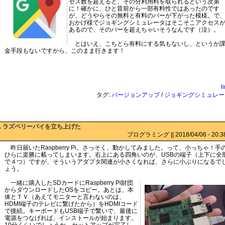
セス数を超えると、その分利用料を取られるという次第
に！確かに、ひと昔前から一部有料性ではあったのです
が、どうやらその無料と有料のバーが下がった模様。で
おかげ様でジョギングシミュレータはそこそこアクセス
あるので、そのバーを超えちゃいそうなんです（泣）。
とはいえ、こちとら有料にする気もないし、というか
金手段もないですから、このまま行きます！
l
タグ:
バージョンアップ
/
ジョギングシミュレー
:. ラズベリーパイを立ち上げた
プログラミング || 2018/04/06 - 20:38 
昨日届いたRaspberry Pi。さっそく、動かしてみました。って、小っちゃ！手
ひらに楽勝に載ってしまいます。右上にある四角いのが、USBの端子（上下に全
で４つ）ですが、そういうアダプタ関連が小さくなれば、さらに小ぶりになるで
ょう。
一緒に購入したSDカードにRaspberry Pi財団
からダウンロードしたOSをコピー。あとは、本
体とＴＶ（あえてモニターと言わないのは、
HDMI端子のテレビに繋げたから）をHDMIコード
で接続。キーボードもUSB端子で繋いで、最後に
電源をつなげれば、インストールが始まります。