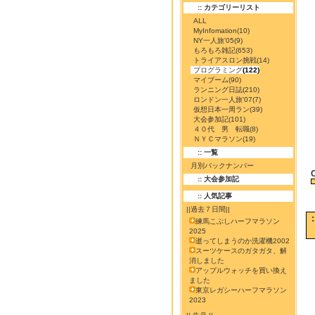
:: カテゴリーリスト
ALL
MyInfomation
(10)
NY一人旅'05
(9)
もろもろ雑記
(653)
トライアスロン挑戦
(14)
プログラミング
(122)
マイブーム
(90)
ランニング日誌
(210)
ロンドン一人旅'07
(7)
仮想日本一周ラン
(39)
大会参加記
(101)
４０代 男 転職
(8)
ＮＹＣマラソン
(19)
:: 一覧
月別バックナンバー
:: 大会参加記
:: 人気記事
||過去７日間||
練馬こぶしハーフマラソン
2025
逝ってしまうのか洗濯機2002
スーツケースのガタガタ、解
消しました
アップルウォッチを買い換え
ました
東京レガシーハーフマラソン
2023