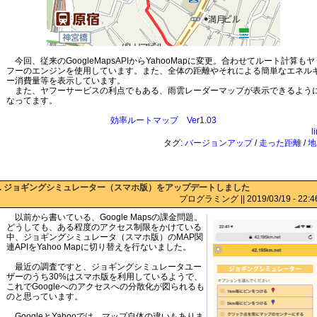
今回、従来のGoogleMapsAPIからYahooMapに変更。合わせてルート計算もヤ
フーのエンジンを使用しています。また、全体の距離やそれによる簡単なエネル
ー消費量等を表示しています。
また、ヤフーサービスの利点でもある、雨雲レーダーマップが表示できるよう
なってます。
効率ルートマップ Ver1.03
l
タグ:
バージョンアップ
/
走った距離
/
地
:. ジョギングシミュレーター（スマホ版）をアップデートしました
プログラミング || 2019/03/19 - 22:46 
以前から書いている、Google Mapsの課金問題。
どうしても、ある程度のアクセス制限をかけている
中、ジョギングシミュレータ（スマホ版）のMAP関
連APIをYahoo Mapに切り替えを行ないました。
最近の調査ですと、ジョギングシミュレータユー
ザーのうち30%はスマホ版を利用しているようで、
これでGoogleへのアクセスへの分散化が図られるも
のと思っています。
GoogleとYahooでは、マップ自体の違いもありま