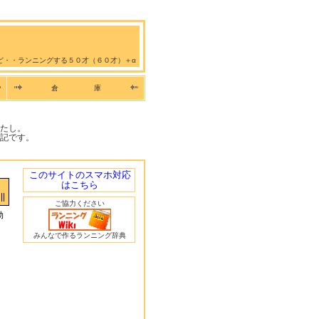
ど・・ランニングする５０才（６０才）＋α
倉 庫
たし。
記です。
このサイトのスマホ対応
はこちら
||
ご協力ください
効
みんなで作るランニング辞典