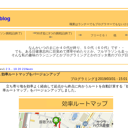
log
職業はランナーでもプログラマーでもないけ
ソン挑戦記(終了)
50才迄に3つの挑戦記(終了)
フリーＣＧＩ 他
なんかいつのまにか４０代が終り、５０代（６０代）です・・
でも、ある日健康志向に目覚めて煙草やめたりとか。フルマラソンも走っ
そんな私の趣味のランニングとかプログラミングとかのゴッタ煮のブログ日
rev
1
2
3
...
19
20
21
Next»
:. 効率ルートマップをバージョンアップ
プログラミング || 2019/03/31 - 15:01 
立ち寄り地を効率よく経由して起点から終点に向かうルートを自動計算する「
率ルートマップ」をバージョンアップしました。