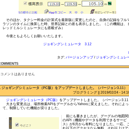
そのほか、タクシー料金の計算式を最新版に変更したのと、自身の記録をフル
ラソンのタイムに換算した時、世界記録との差も表示しました。（この機能は、
レッドミルシミュレータにも搭載ずみ）
今後ともよろしくお願いいたします。
ジョギングシミュレータ 3.12
タグ:
バージョンアップ
/
ジョギングシミュレ
COMMENTS
コメントはありません
:. ジョギングシミュレータ（PC版）をアップデートしました。（バージョン3.11）
プログラミング || 2019/02/24 - 14:10 
ジョギングシミュレータ（PC版）
をアップデートしました。（バージョン3.11
大きな変更点は、場所検索APIをグーグルからYahooに変えました。それによっ
て、制限していた機能が戻りました。
前にも書きましたが、グーグルの地図関
のAPI（機能やデータを利用できるサービ
ス）が6月から有料になりました。一応、
れ以下のアクセスなら無料、それ以上はア