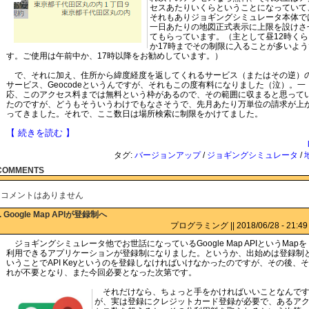
セスあたりいくらということになっていて
それもありジョギングシミュレータ本体で
一日あたりの地図正式表示に上限を設けさ
てもらっています。（主として昼12時くら
か17時までその制限に入ることが多いよう
す。ご使用は午前中か、17時以降をお勧めしています。）
で、それに加え、住所から緯度経度を返してくれるサービス（またはその逆）
サービス、Geocodeというんですが、それもこの度有料になりました（泣）。一
応、このアクセス料までは無料という枠があるので、その範囲に収まると思って
たのですが、どうもそういうわけでもなさそうで、先月あたり万単位の請求が上
ってきました。それで、ここ数日は場所検索に制限をかけてました。
【 続きを読む 】
タグ:
バージョンアップ
/
ジョギングシミュレータ
/
COMMENTS
コメントはありません
:. Google Map APIが登録制へ
プログラミング || 2018/06/28 - 21:49 
ジョギングシミュレータ他でお世話になっているGoogle Map APIというMapを
利用できるアプリケーションが登録制になりました。というか、出始めは登録制
いうことでAPI Keyというのを登録しなければいけなかったのですが、その後、そ
れが不要となり、また今回必要となった次第です。
それだけなら、ちょっと手をかければいいことなんで
が、実は登録にクレジットカード登録が必要で、あるア