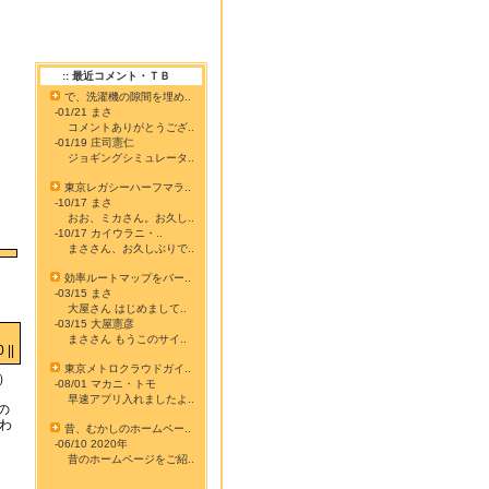
:: 最近コメント・ＴＢ
で、洗濯機の隙間を埋め..
-01/21 まさ
コメントありがとうござ..
-01/19 庄司憲仁
ジョギングシミュレータ..
東京レガシーハーフマラ..
-10/17 まさ
おお、ミカさん。お久し..
-10/17 カイウラニ・..
まささん、お久しぶりで..
効率ルートマップをバー..
-03/15 まさ
大屋さん はじめまして..
-03/15 大屋憲彦
まささん もうこのサイ..
||
東京メトロクラウドガイ..
）
-08/01 マカニ・トモ
早速アプリ入れましたよ..
の
思わ
昔、むかしのホームペー..
-06/10 2020年
昔のホームページをご紹..