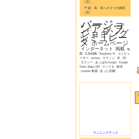
（完）
速・高・長への３つの挑戦
（完）
バージョ
ンアップ
ジョギング
シミュレー
タ
ホームページ
インターネット
掲載
地
図
広告戦略
Raspberry Pi
コンピュ
ーター
nucleus
マラソン
本
3D
タクシー
あっぱれGoogle
Google
Static Maps API
マックも
献本
youtube 動画
走った距離
ランニンググッズ