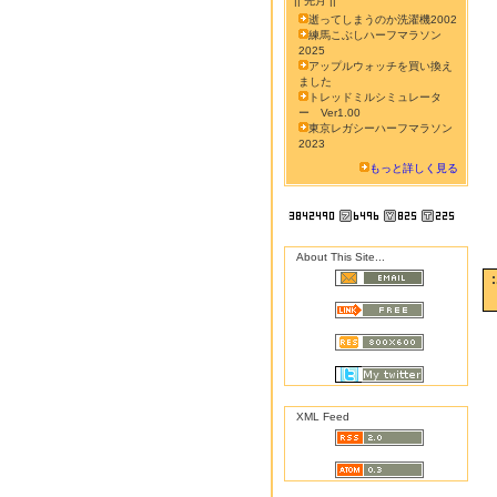
|| 先月 ||
逝ってしまうのか洗濯機2002
練馬こぶしハーフマラソン
2025
アップルウォッチを買い換え
ました
トレッドミルシミュレータ
ー Ver1.00
東京レガシーハーフマラソン
2023
もっと詳しく見る
About This Site...
XML Feed