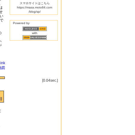
、
スマホサイトはこちら
は
https://masa.moto84.com
せ
/blog/sp/
い
で
Powered by
の
with
い
が
link
地図
[0.04sec.]
||
と
す
ク