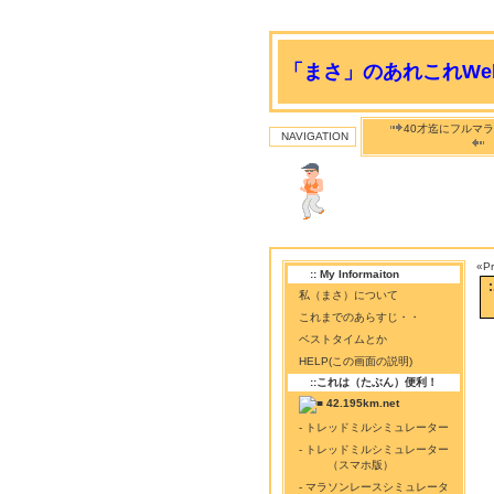
「まさ」のあれこれWeb
40才迄にフルマラ
NAVIGATION
«P
:: My Informaiton
私（まさ）について
これまでのあらすじ・・
ベストタイムとか
HELP(この画面の説明)
::これは（たぶん）便利！
42.195km.net
- トレッドミルシミュレーター
- トレッドミルシミュレーター
（スマホ版）
- マラソンレースシミュレータ