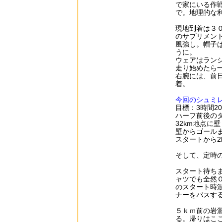
で家にいる作
で。地理的な
現地到着は３
のサプリメン
風強し。帽子
うに。
ウェアはラン
走り始めたら
右腕には、前日
着。
今回のシュミ
目標：3時間2
ハーフ前後のタ
32km地点に壁
壁からゴールま
スタートから2
そして、定時
スタート待ち
ャツでも全然
のスタート時
ナーをパスす
５ｋｍ前の岩
る。帰りはこ