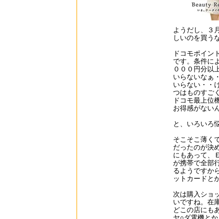
ようだし、３
しいのを買う
ドコモポイン
です。条件に
０００円分以
いらないなぁ
いらない・・
つはものすご
ドコモ最上位
お得感がない
と、いろいろ
そこそこ薄く
だったのが決
にもあって、
が携帯で全部
るようですか
ットカードと
次は購入ショ
いですね。在
どこの店にも
ヤ○ダ電機と