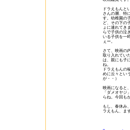
ドラえもんと
さんの層、特
す。幼稚園の
ど、その下の
ょに連れてき
らで子供の泣
いる子供を一
ぇー。
さて、映画の
取り入れてい
は、親にも子
ね。
ドラえもんの
めに云々とい
が・・）
映画になると
「ダメオヤジ
らね。今回も
もし、春休み
ラえもん、ま