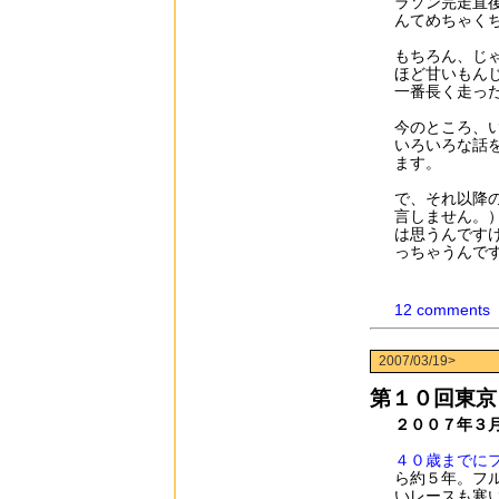
ラソン完走直後
んてめちゃく
もちろん、じゃ
ほど甘いもん
一番長く走った
今のところ、
いろいろな話
ます。
で、それ以降
言しません。
は思うんです
っちゃうんで
12 comments
2007/03/19>
第１０回東京
２００７年３
４０歳までに
ら約５年。フ
いレースも寒