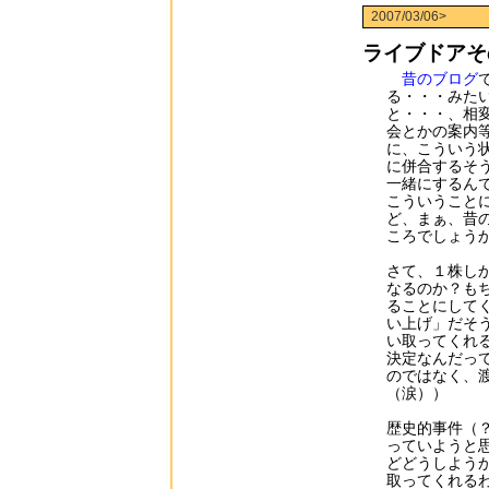
2007/03/06>
ライブドアそ
昔のブログ
る・・・みた
と・・・、相
会とかの案内
に、こういう
に併合するそ
一緒にするん
こういうこと
ど、まぁ、昔
ころでしょう
さて、１株し
なるのか？も
ることにして
い上げ」だそ
い取ってくれ
決定なんだっ
のではなく、
（涙））
歴史的事件（
っていようと
どどうしよう
取ってくれる