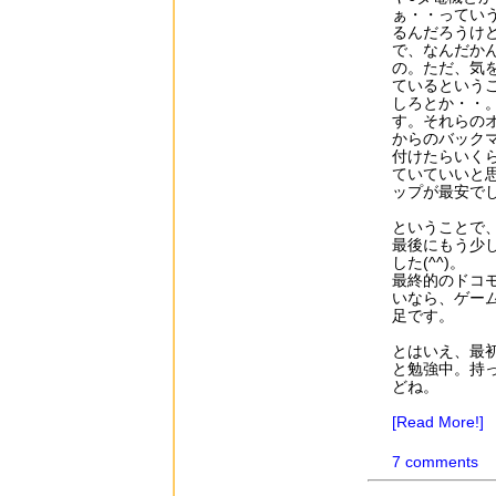
ぁ・・ってい
るんだろうけ
で、なんだか
の。ただ、気
ているという
しろとか・・
す。それらの
からのバック
付けたらいく
ていていいと
ップが最安で
ということで、
最後にもう少
した(^^)。
最終的のドコ
いなら、ゲー
足です。
とはいえ、最
と勉強中。持
どね。
[Read More!]
7 comments