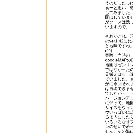
うのだったっ
ぁーと思い、
してみました
開はしていま
がソースは残
いますので。
それがこれ。
のver1.42に
と地味ですね
(^^)
実際、当時の
googleMAP
地図はゼンリ
ではなかった
見栄えは少し
ていました。
がに今回それ
は再現できま
でしたが・・
バージョンア
に伴って、地
サイズをウィ
ウいっぱいに
るようにした
いろいろなオ
ンのせいで若
せん。その際