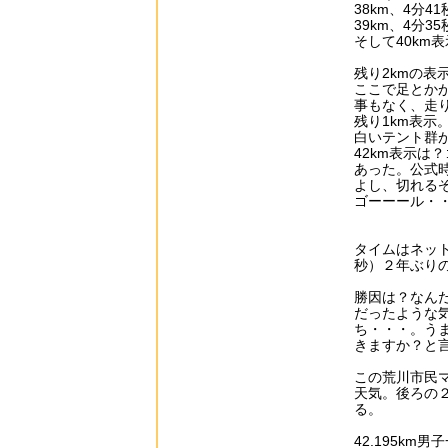
38km、4分
39km、4分3
そして40km表
残り2kmの表
ここで足とか
事もなく、走
残り1km表示
白いテント群
42km表示は
あった。公式
よし、切れる
ゴーーール・
タイムはネッ
秒）２年ぶり
勝因は？なん
だったような
ち・・・。う
きますか？と言
この荒川市民
天気。後ろの
る。
42.195k