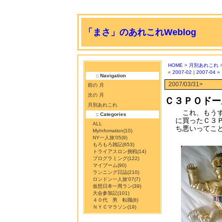
「まさ」のあれこれWeblog
HOME
>
月別あれこれ
>
«
2007-02
|
2007-04
»
:: Navigation
2007/03/31>
前の 月
次の 月
Ｃ３ＰＯドー
月別あれこれ
これ、もうず
:: Categories
に買ったＣ３
ALL
ち悪いってこ
MyInfomation
(10)
NY一人旅'05
(9)
もろもろ雑記
(653)
トライアスロン挑戦
(14)
プログラミング
(122)
マイブーム
(90)
ランニング日誌
(210)
ロンドン一人旅'07
(7)
仮想日本一周ラン
(39)
大会参加記
(101)
４０代 男 転職
(8)
ＮＹＣマラソン
(19)