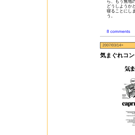
ら、もう無地
どうしようか
寝ることにし
う。
8 comments
2007/03/14>
気まぐれコン