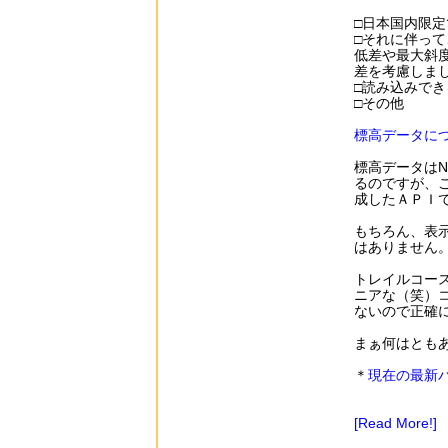
□日本国内限
□それに伴っ
低差や最大斜
差を考慮しま
□読み込みで
□その他
標高データに
標高データはN
るのですが、
成したＡＰＩ
もちろん、表
はありません
トレイルコー
ニアな（笑）
ないので正確
まぁ何はとも
＊
現在の最新バ
[Read More!]