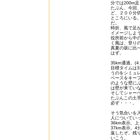
分では200m
たぶん、今回
ど、２００分
ところにいる
だ。
時折、風で足
イメージしよ
役所前から中
く風は、登り
真夏の坂に比
はず。
35km通過。(4:5
目標タイムは3
うのをシミュ
ペースをキー
のような壁に
は壁が来ていな
そしてシャー
たぶんこの土
必ず・・・。
そう気合いを
人についてい
36km表示。
37km表示。
返したぞ。残り
いこう。