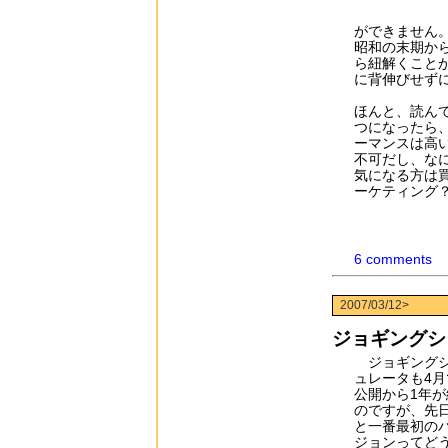
ができません。
昭和の末期か
ら紐解くこと
に背伸びせず
ほんと、読ん
つになったら
ーマンスは高
不可だし、なに
気になる方は
ーケティング
6 comments
2007/03/12>
ジョギングシ
ジョギング
ュレータも4月
公開から1年が
のですが、先
と一番最初の
ジョンってど