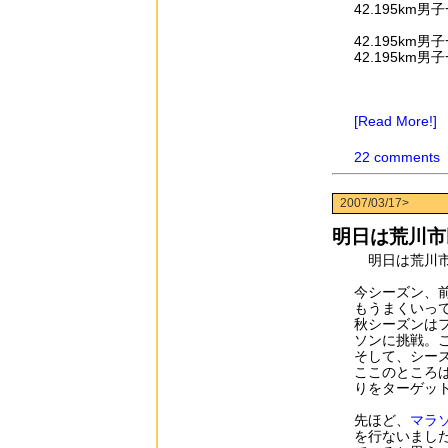
42.195k
42.195k
42.195k
[Read More!]
22 comments
2007/03/17>
明日は荒川市
明日は荒川市
今シーズン、
もうまくいっ
秋シーズンは
ソンに挑戦。こ
そして、シー
ここのところ
りをターゲッ
先ほど、
マラ
を行ないまし