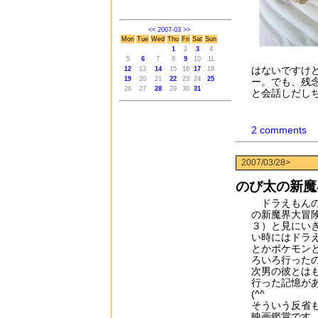
<<
2007-03
>>
Mon
Tue
Wed
Thu
Fri
Sat
Sun
1
2
3
4
5
6
7
8
9
10
11
はないですけ
12
13
14
15
16
17
18
19
20
21
22
23
24
25
ー。でも、残
26
27
28
29
30
31
と会話しだし
2 comments
2007/03/28>
のび太の新魔
ドラえもんの
の新魔界大冒
３）と見にい
い時にはドラ
とかポケモン
ろいろ行った
次男の彼とは
行った記憶が
(^^ゞ
そういう反省
映画鑑賞です