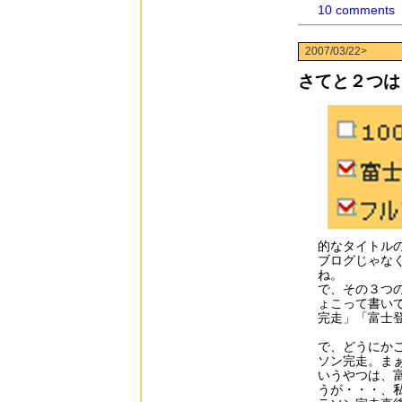
10 comments
2007/03/22>
さてと２つは
的なタイトル
ブログじゃな
ね。
で、その３つ
ょこって書いて
完走」「富士登
で、どうにかこ
ソン完走。まぁ
いうやつは、
うが・・・、