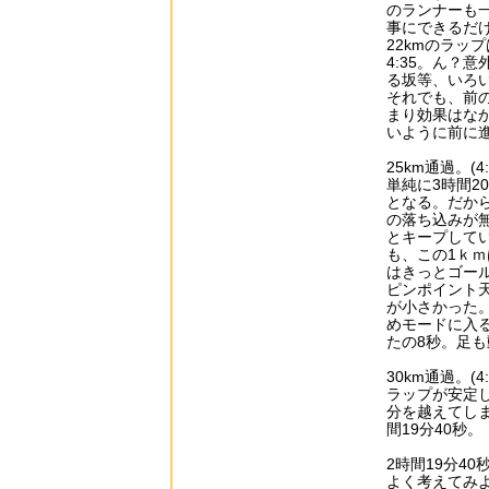
のランナーも
事にできるだけ
22kmのラッ
4:35。ん？
る坂等、いろ
それでも、前
まり効果はな
いように前に
25km通過。(4:3
単純に3時間2
となる。だか
の落ち込みが
とキープしてい
も、この1ｋ
はきっとゴー
ピンポイント
が小さかった
めモードに入
たの8秒。足
30km通過。(4:4
ラップが安定し
分を越えてし
間19分40秒。
2時間19分40
よく考えてみよ