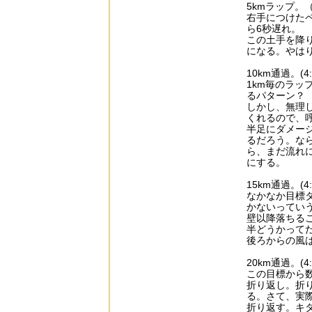
5kmラップ。（9:3
右手につけたペ
ら6秒遅れ。
この土手を降
になる。やは
10km通過。(4:3
1km毎のラ
るパターン？
しかし、無理
くれるので、
半足にダメー
るだろう。な
ら、まだ流れ
にする。
15km通過。(4:3
なかなか目標
かないってい
壁以降落ちる
半どうかって
後ろからの風
20km通過。(4:3
この目標から
折り返し。折
る。さて、実
折り返す。キ