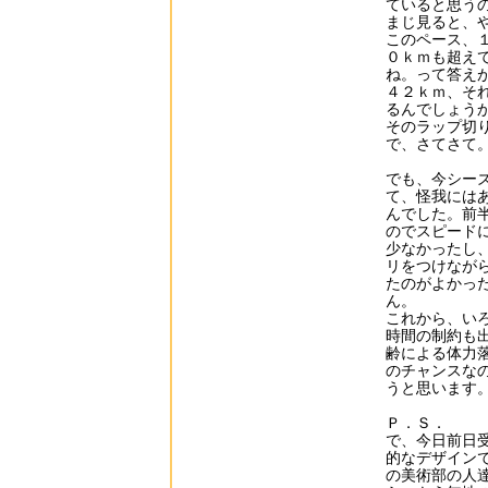
ていると思う
まじ見ると、
このペース、
０ｋｍも超え
ね。って答え
４２ｋｍ、そ
るんでしょう
そのラップ切
で、さてさて
でも、今シー
て、怪我には
んでした。前
のでスピード
少なかったし
リをつけなが
たのがよかっ
ん。
これから、い
時間の制約も
齢による体力
のチャンスな
うと思います
Ｐ．Ｓ．
で、今日前日
的なデザイン
の美術部の人