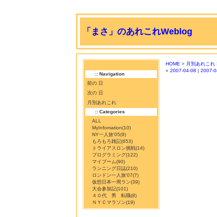
「まさ」のあれこれWeblog
HOME
>
月別あれこれ
«
2007-04-08
|
2007-0
:: Navigation
前の 日
次の 日
月別あれこれ
:: Categories
ALL
MyInfomation
(10)
NY一人旅'05
(9)
もろもろ雑記
(653)
トライアスロン挑戦
(14)
プログラミング
(122)
マイブーム
(90)
ランニング日誌
(210)
ロンドン一人旅'07
(7)
仮想日本一周ラン
(39)
大会参加記
(101)
４０代 男 転職
(8)
ＮＹＣマラソン
(19)