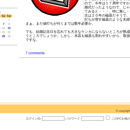
ので、今年は１７周年ですか
婚式だったようなので、じゃ
てみると・・・、特に無し・
>
次は２０年の磁器だそうで、
i
Sat
Sun
打ちが増す磁器のような夫婦
1
まぁ、まだ値打ちが付くまでは数年必要か。
7
8
3
14
15
でも、結婚記念日を忘れても大きなケンカにならないところが熟成
0
21
22
うところでしょうか。しかし、水晶も磁器も割れやすいから、取扱
7
28
29
ですな。
7 comments
© copyri
ログインID:
パスワード:
このPCを他