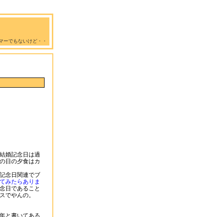
マーでもないけど・・
結婚記念日は過
の日の夕食はカ
記念日関連でブ
てみたらありま
念日であること
スでやんの。
年と書いてある