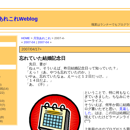
れこれWeblog
職業はランナーでもプログラ
HOME
>
月別あれこれ
> 2007-4-
«
2007-04
|
2007-04
»
2007/04/17>
忘れていた結婚記念日
先日、妻が
「ねぇー。そういえば、昨日結婚記念日って知っていた？」
「えっ！（あ、やつも忘れていたのか。）
いやぁ、忘れていたなぁ。えーっと１２日だっけ。」
)
「１４日だよ。」
「あ。（汗）」
3)
挑戦
(14)
ということで、特に何もなく
122)
ぎていきました。ちなみにそ
レーライス。
210)
そういえば、何年か前に結婚
7
(7)
ログ書いたぞと思い、
見返し
ン
(39)
した
。はは、この日は結婚記
憶えていたけどラーメンライ
職
(8)
(^^)
9)
２年前のそのブログが１５周