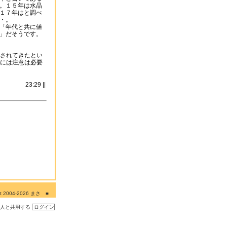
。１５年は水晶
１７年はと調べ
・。
「年代と共に値
」だそうです。
されてきたとい
には注意は必要
23:29 ||
ght 2004-2026 まさ ■
■■
の人と共用する