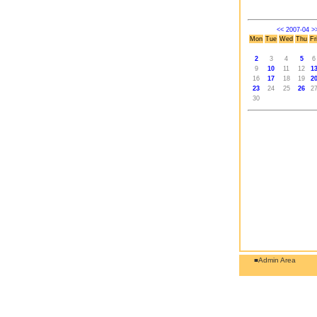
<<
2007-04
>
Mon
Tue
Wed
Thu
Fr
2
3
4
5
6
9
10
11
12
1
16
17
18
19
2
23
24
25
26
2
30
■Admin Area