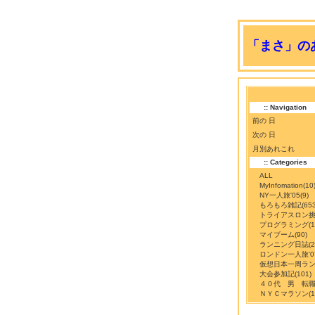
「まさ」のあ
:: Navigation
前の 日
次の 日
月別あれこれ
:: Categories
ALL
MyInfomation
(10
NY一人旅'05
(9)
もろもろ雑記
(65
トライアスロン
プログラミング
(
マイブーム
(90)
ランニング日誌
(
ロンドン一人旅'0
仮想日本一周ラ
大会参加記
(101)
４０代 男 転
ＮＹＣマラソン
(1