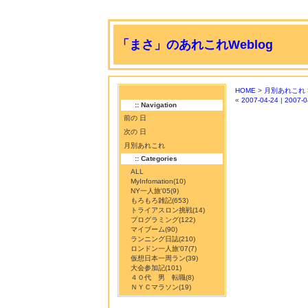
「まさ」のあれこれWeblog
HOME
>
月別あれこれ
«
2007-04-24
|
2007-0
:: Navigation
前の 日
次の 日
月別あれこれ
:: Categories
ALL
MyInfomation
(10)
NY一人旅'05
(9)
もろもろ雑記
(653)
トライアスロン挑戦
(14)
プログラミング
(122)
マイブーム
(90)
ランニング日誌
(210)
ロンドン一人旅'07
(7)
仮想日本一周ラン
(39)
大会参加記
(101)
４０代 男 転職
(8)
ＮＹＣマラソン
(19)