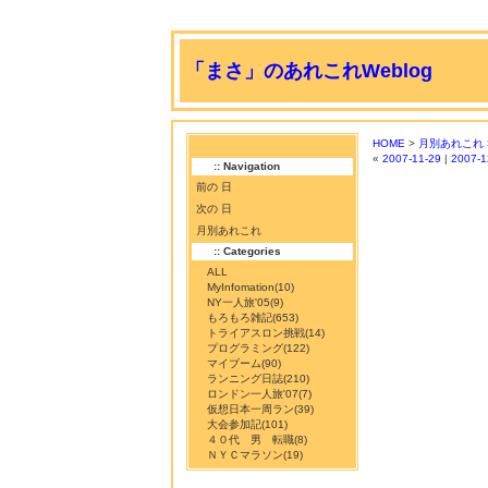
「まさ」のあれこれWeblog
HOME
>
月別あれこれ
«
2007-11-29
|
2007-1
:: Navigation
前の 日
次の 日
月別あれこれ
:: Categories
ALL
MyInfomation
(10)
NY一人旅'05
(9)
もろもろ雑記
(653)
トライアスロン挑戦
(14)
プログラミング
(122)
マイブーム
(90)
ランニング日誌
(210)
ロンドン一人旅'07
(7)
仮想日本一周ラン
(39)
大会参加記
(101)
４０代 男 転職
(8)
ＮＹＣマラソン
(19)