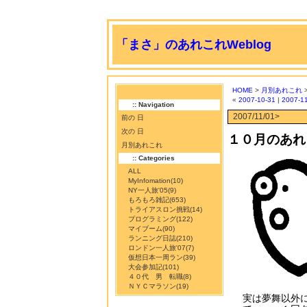
「まさ」のあれこれWeblog
HOME
>
月別あれこれ
«
2007-10-31
|
2007-1
:: Navigation
2007/11/01>
前の 日
次の 日
１０月のあれ
月別あれこれ
:: Categories
ALL
MyInfomation
(10)
NY一人旅'05
(9)
もろもろ雑記
(653)
トライアスロン挑戦
(14)
プログラミング
(122)
マイブーム
(90)
ランニング日誌
(210)
ロンドン一人旅'07
(7)
仮想日本一周ラン
(39)
大会参加記
(101)
４０代 男 転職
(8)
ＮＹＣマラソン
(19)
実は夢舞以外