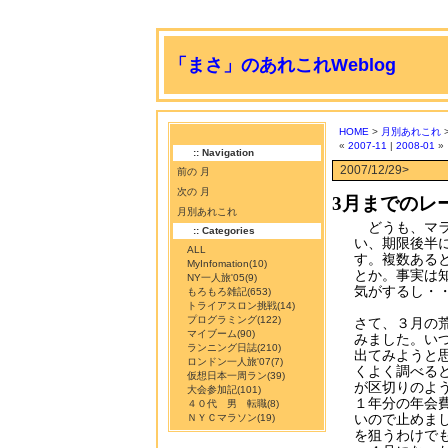
「まさ」のあれこれWeblog
HOME
>
月別あれこれ
>
«
2007-11
|
2008-01
»
:: Navigation
2007/12/29>
前の 月
次の 月
3月までのレ
月別あれこれ
どうも、マラ
:: Categories
い、期限後半
ALL
す。複数ある
MyInfomation
(10)
とか。事実は
NY一人旅'05
(9)
気がするし・
もろもろ雑記
(653)
トライアスロン挑戦
(14)
プログラミング
(122)
さて、３月の
マイブーム
(90)
みました。い
ランニング日誌
(210)
出てみようと
ロンドン一人旅'07
(7)
くよく調べる
仮想日本一周ラン
(39)
が区切りのよ
大会参加記
(101)
１年分の年会
４０代 男 転職
(8)
いので止めま
ＮＹＣマラソン
(19)
を狙うわけで