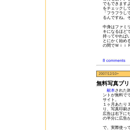
でもできます
をチェックし
「フラフラし
るんですね。
中身はファミ
キになるほど
持ってやれば
とにかく始め
の間でＷｉｉ 
8 comments
2007/12/10>
無料写真プリ
献本
された
ントが無料で
サイト。
１ヶ月あたり
り、写真印刷さ
広告は右下に
の半分に広告
で、実際使っ