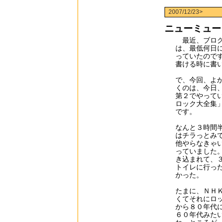
2007/12/23>
ニューミュー
最近、ブログ
は、最低何日
っていたので
書ける時に書
で、今回、よ
くのは、今日
第２でやって
ロック大全集
です。
なんと３時間
はチラっとみ
他やらなきゃ
っていました
き込まれて、
トイレに行っ
かった。
たまに、ＮＨ
くてそれにロ
から８０年代
６０年代みた