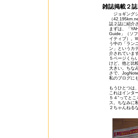
雑誌掲載２誌
ジョギングシ
（42.195km
誌２誌に紹介
まずは、「YAHOO
Guide」（
イティブ）。WE
う中の「ラン
ン」というカ
介されていま
５ページくら
けど、他と比
大きい。ちな
さで、JogN
私のブログに
もうひとつは
これはインタ
５４”ってと
ス。ちなみに
２ちゃんねる