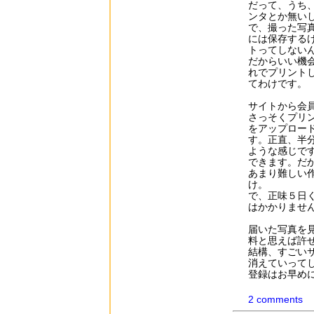
だって、うち
ンタとか無い
で、撮った写
には保存する
トってしない
だからいい機
れでプリント
てわけです。
サイトから会
さっそくプリ
をアップロー
す。正直、半
ような感じで
できます。だ
あまり難しい
け。
で、正味５日
はかかりませ
届いた写真を
料と思えば許
結構、すごい
消えていってし
登録はお早めに(
2 comments