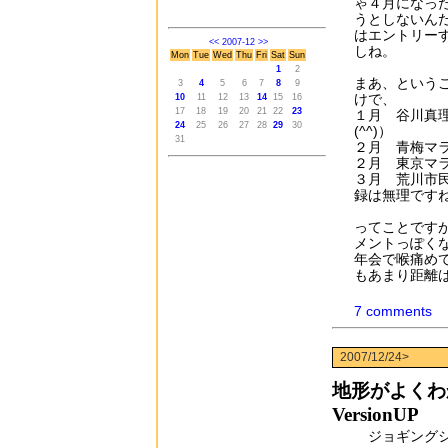
ゃ４月になっ
うとしないん
はエントリー
<<
2007-12
>>
しね。
Mon
Tue
Wed
Thu
Fri
Sat
Sun
1
2
まあ、という
3
4
5
6
7
8
9
けで、
10
11
12
13
14
15
16
17
18
19
20
21
22
23
１月 谷川真
24
25
26
27
28
29
30
(^^)）
31
２月 青梅マ
２月 東京マ
３月 荒川市
録は無理です
ってことです
メントっぽく
年会で喉痛め
もあまり距離
7 comments
2007/12/24>
地形がよくわ
VersionUP
ジョギングシ