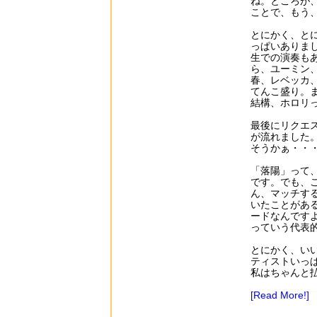
ね。ところが
ことで、もう
とにかく、と
っぱいありま
生での演奏も
ら、ユーミン
春、レベッカ
てんこ盛り。
結構、ホロリ
最後にリクエ
が流れました
そうかぁ・・
「落陽」って
です。でも、
ん、マッチす
いたことがあ
ードなんです
っていう代表的
とにかく、い
ティストいっ
私はちゃんと
[Read More!]