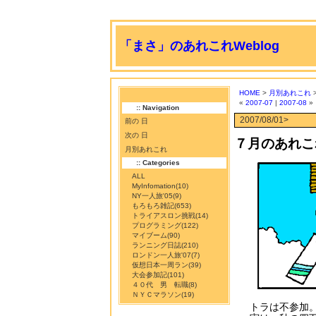
「まさ」のあれこれWeblog
HOME
>
月別あれこれ
>
«
2007-07
|
2007-08
»
:: Navigation
2007/08/01>
前の 日
次の 日
７月のあれこ
月別あれこれ
:: Categories
ALL
MyInfomation
(10)
NY一人旅'05
(9)
もろもろ雑記
(653)
トライアスロン挑戦
(14)
プログラミング
(122)
マイブーム
(90)
ランニング日誌
(210)
ロンドン一人旅'07
(7)
仮想日本一周ラン
(39)
大会参加記
(101)
４０代 男 転職
(8)
ＮＹＣマラソン
(19)
トラは不参加。