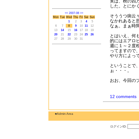
実は、秋の四
した。とにか
<<
2007-08
>>
そううつ病云
Mon
Tue
Wed
Thu
Fri
Sat
Sun
なかれあると
1
2
3
4
5
なぁ。まぁ時
6
7
8
9
10
11
12
13
14
15
16
17
18
19
20
21
22
23
24
25
26
とはいえ、何
27
28
29
30
31
的にはエアロ
週に１～２度
ってますので
やり方によっ
ということで
ぉ・・・。
おお、今回の
12 comments
■Admin Area
ログインID: