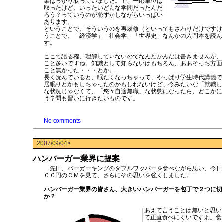
業ばっかり取っていました。で、一応単位は
取ったけど、いったいどんな学問だったんだ
ろう？っていうのが恥ずかしながらいっぱい
あります。
ということで、そういうのを再履修（といってもさわりだけですけ
うことで、「経済学」「社会学」「世界史」なんかの入門本を読ん
す。
ここで語る程、理解していないのでなんだかんだは書きませんが、
こと多いですね。知識として知らないはもちろん、ああそっち方面
こと無かった・・・とか。
長く読んでいると、眠たくなっちゃって、やっぱり学生時代講義で
居眠りとかもしちゃったのかもしれないけど、今みたいな「就職し
な状況じゃなくて、「悠々自適無職」な状態になったら、どこかに
う学問も習いに行きたいものです。
No comments
2007/09/04>
ハンバーガー業界に提案
先日、バーガーキングのダブルワッパーを食べながら思い、今日
００円のＣＭを見て、さらにその思いを強くしました。
ハンバーガー業界の皆さん、大きいハンバーガーを包丁で２つに切
か？
あえて言うことは無いと思い
て正直食べにくいですよ。食