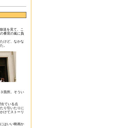
放送を見て、こ
の番宣の嵐に負
たけど、なかな
た。
３箇所。そうい
理出ている点
たり引いたりに
かけてストーリ
にはいい映画か