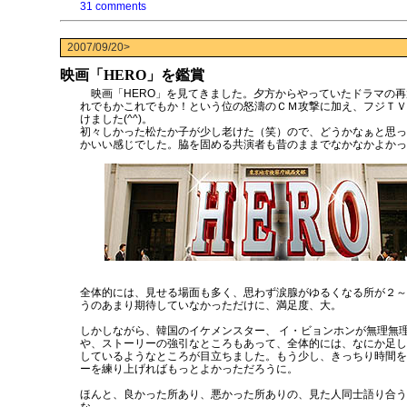
31 comments
2007/09/20>
映画「HERO」を鑑賞
映画「HERO」を見てきました。夕方からやっていたドラマの再
れでもかこれでもか！という位の怒濤のＣＭ攻撃に加え、フジＴＶ
けました(^^)。
初々しかった松たか子が少し老けた（笑）ので、どうかなぁと思っ
かいい感じでした。脇を固める共演者も昔のままでなかなかよかっ
全体的には、見せる場面も多く、思わず涙腺がゆるくなる所が２～
うのあまり期待していなかっただけに、満足度、大。
しかしながら、韓国のイケメンスター、 イ・ビョンホンが無理無
や、ストーリーの強引なところもあって、全体的には、なにか足し
しているようなところが目立ちました。もう少し、きっちり時間を
ーを練り上げればもっとよかっただろうに。
ほんと、良かった所あり、悪かった所ありの、見た人同士語り合う