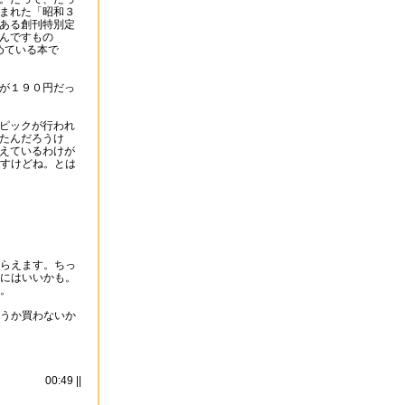
まれた「昭和３
ある創刊特別定
んですもの
めている本で
が１９０円だっ
ピックが行われ
たんだろうけ
えているわけが
すけどね。とは
らえます。ちっ
にはいいかも。
。
うか買わないか
00:49 ||