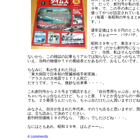
て、だって、創刊号が私の生
９年」で、この手の本によく
価ってやつが設定されている
♪（毎週・各昭和の年をまと
す。）
通常定価は５６０円のところ
て。おぉぉーー、パチパチ。
昭和３９年って、東京オリン
た年で（だから創刊号になっ
ど）、当然、私はそんなの憶
ないから、この雑誌の記事もリアルでは知らないことばっかなんで
いえ、当時の物価やＴＶの番組表とかあるので、おもしろいです。
ちなみに、私が生まれた日は、
「東大病院で日本初の腎臓移植手術実施」
「アラスカの大地震で１７７人死亡」
だそうです。うーん、微妙な出来事・・・・。
これ創刊号から２５号まで購読すると、「自分専用ちゃぶ台」がも
ちゃいちゃぶ台なんだけど、ちょっと夜、ＴＶとか見ながらの一杯
でも、２５冊買うんだったら、ちゃぶ台だけたぶん買いますけどね
みなさん、自分が生まれた年代本。そのうち出ると思いますが、買
は、立ち読みして決めてください。
創刊特別価格１９０円なら、『買い』でしたけどね・・・。
なにはともあれ、昭和３９年、ばんざーーぃ。
4 comments