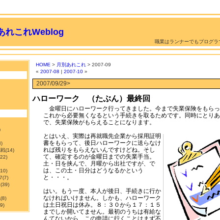
れこれWeblog
職業はランナーでもプログラ
HOME
>
月別あれこれ
> 2007-09
«
2007-08
|
2007-10
»
2007/09/29>
ハローワーク （たぶん）最終回
金曜日にハローワーク行ってきました。今まで失業保険をもらっ
これから必要無くなるという手続きを取るためです。同時にとりあ
で、失業保険がもらえることになります。
)
とはいえ、実際は再就職先企業から採用証明
書をもらって、後日ハローワークに送らなけ
3)
れば残りをもらえないんですけどね。そし
挑戦
(14)
て、確定するのが金曜日までの失業手当。
122)
土・日を挟んで、月曜から出社ですが、で
は、この土・日分はどうなるかという
210)
と・・・。
7
(7)
ン
(39)
はい。もう一度、本人が後日、手続きに行か
なければいけません。しかも、ハローワーク
職
(8)
は土日祝日は休み。８：３０から１７：１５
9)
までしか開いてません。最初のうちは有給な
んてないから、この申請に行くことはまず不