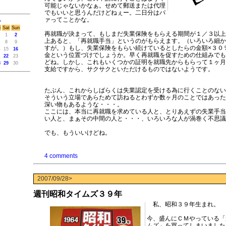
可能じゃないかなぁ。せめて郵送または代理
でもいいと思うんだけどねぇー。二日分はパ
ァってことかな。
>
i
Sat
Sun
再就職が決まって、もしまだ失業保険をもらえる期間が１／３以上
1
2
上あると、「再就職手当」というのがもらえます。（いろいろ細か
8
9
すが。）もし、失業保険をもらい続けているとしたらの金額×３０
4
15
16
金という位置づけでしょうか。早く再就職を促すための仕組みでも
1
22
23
どね。しかし、これもいくつかの証明を就職先からもらって１ヶ月
8
29
30
支給ですから、サクサクといただけるものではないようです。
たぶん、これからしばらくは失業認定を受ける為に行くことのない
そういう立場であらためて訪ねるとわずか数ヶ月のことではあった
深い物もあるような・・・。
ここには、本当に再就職を求めている人と、とりあえずの失業手当
い人と、まぁその中間の人と・・・、いろいろな人が渦巻く不思議
でも、もういいけどね。
4 comments
2007/09/28>
週刊昭和タイムズ３９年
私、昭和３９年生まれ。
今、盛んにＣＭやっている「
ムズ」を買ってしまいました