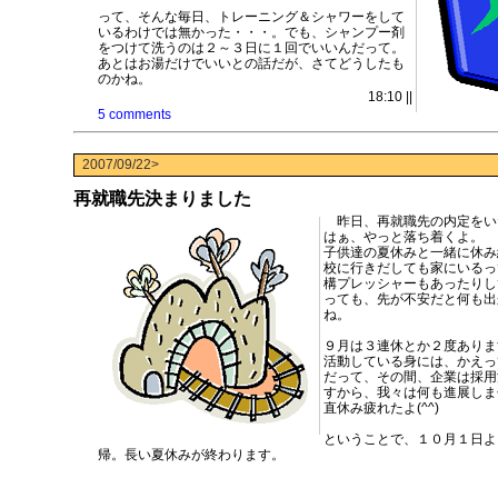
って、そんな毎日、トレーニング＆シャワーをして
いるわけでは無かった・・・。でも、シャンプー剤
をつけて洗うのは２～３日に１回でいいんだって。
あとはお湯だけでいいとの話だが、さてどうしたも
のかね。
18:10 ||
5 comments
2007/09/22>
再就職先決まりました
昨日、再就職先の内定をい
はぁ、やっと落ち着くよ。
子供達の夏休みと一緒に休み
校に行きだしても家にいるっ
構プレッシャーもあったりし
っても、先が不安だと何も出
ね。
９月は３連休とか２度ありま
活動している身には、かえっ
だって、その間、企業は採用
すから、我々は何も進展しま
直休み疲れたよ(^^)
ということで、１０月１日よ
帰。長い夏休みが終わります。