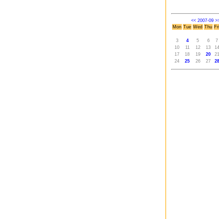
<<
2007-09
>
Mon
Tue
Wed
Thu
Fr
3
4
5
6
7
10
11
12
13
1
17
18
19
20
2
24
25
26
27
2