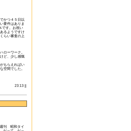
でかつ４５日以
い要件はありま
％です。お祝い
あるようですけ
くらい審査の上
ハローワーク。
けど、少し感慨
がもらえればい
な空間でした。
23:13 ||
週刊 昭和タイ
。だって、だっ