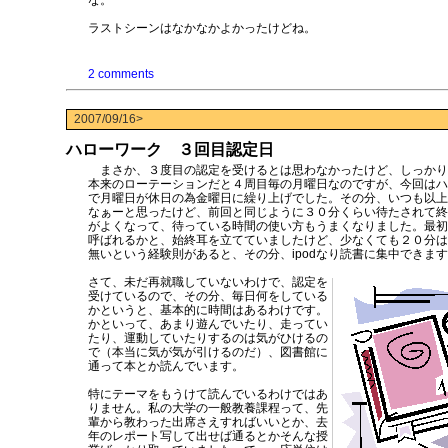
な。
ラストシーンはなかなかよかったけどね。
2 comments
2007/09/16>
ハローワーク ３回目認定日
まさか、３度目の認定を受けるとは思わなかったけど、しっかり
本来のローテーションだと４周目毎の月曜日なのですが、今回はハ
で月曜日が休日の為金曜日に繰り上げでした。その分、いつも以上
なぁーと思ったけど、前回と同じように３０分くらい待たされて終
がよくなって、待っている時間の使い方もうまくなりました。最初
呼ばれるかと、始終耳を立てていましたけど、少なくても２０分は
無いという経験則があると、その分、ipodなり読書に集中できます。
さて、未だ再就職していないわけで、認定を
受けているので、その分、毎日何をしている
かというと、基本的に時間はあるわけです。
かといって、あまり遊んでいたり、走ってい
たり、運動していたりするのは気がひけるの
で（本当に気が気が引けるのだ）、図書館に
通って本とか読んでいます。
特にテーマをもうけて読んでいるわけではあ
りません。私の大学の一般教養課程って、先
輩から教わった出席さえすればいいとか、去
年のレポート写して出せば通るとかそんな授