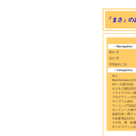
「まさ」のあ
:: Navigation
前の 月
次の 月
月別あれこれ
:: Categories
ALL
MyInfomation
(10
NY一人旅'05
(9)
もろもろ雑記
(65
トライアスロン
プログラミング
(
マイブーム
(90)
ランニング日誌
(
ロンドン一人旅'0
仮想日本一周ラ
大会参加記
(101)
４０代 男 転
ＮＹＣマラソン
(1