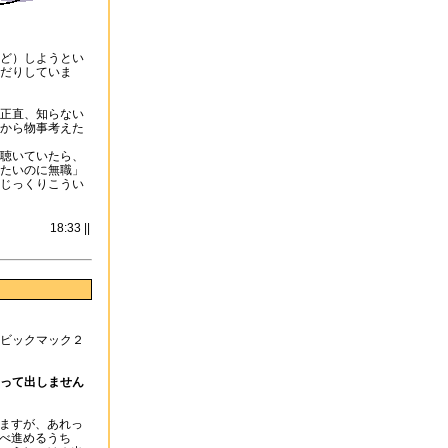
ど）しようとい
だりしていま
正直、知らない
から物事考えた
聴いていたら、
たいのに無職」
じっくりこうい
18:33 ||
ビックマック２
って出しません
ますが、あれっ
べ進めるうち