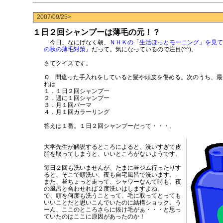
2007/09/25>
１日２回シャンプーは薄毛の元！？
今日、なにげなく朝、
ＮＨＫの「生活ほっとモーニング」を見て
の秋の薄毛対策』
だって。気になっているので注目(^^)。
さてクイズです。
Ｑ 間違った手入れをしていると髪や頭皮を傷める。次のうち、最
れは
１．１日２回シャンプー
２．週に１回シャンプー
３．月１回パーマ
４．月１回カラーリング
答えは１番。１日２回シャンプーだって・・・。
大学先生が解説するところによると、洗いすぎて皮
脂を取ってしまうと、いいところがないようです。
毎日２回も洗いませんが、たまに昼ジム行ったりす
ると、そこで頭洗い、夜も自宅風呂で洗います。
また、昼ちょっと走って、シャワーなんて時も、夜
の風呂と合わせれば２度洗いはしますよね。
で、頭を何度も洗うことって、毛に取ってとっても
いいことだと思いこんでいたのに結構ショック。う
ーん、ここのところさらに抜け毛がぁ・・・と思っ
ていたのはここに原因があったのか！