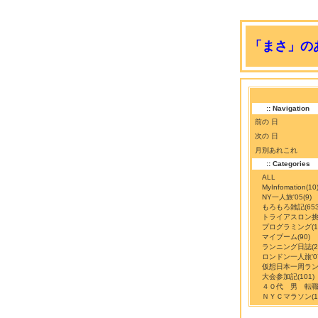
「まさ」のあ
:: Navigation
前の 日
次の 日
月別あれこれ
:: Categories
ALL
MyInfomation
(10
NY一人旅'05
(9)
もろもろ雑記
(65
トライアスロン
プログラミング
(
マイブーム
(90)
ランニング日誌
(
ロンドン一人旅'0
仮想日本一周ラ
大会参加記
(101)
４０代 男 転
ＮＹＣマラソン
(1