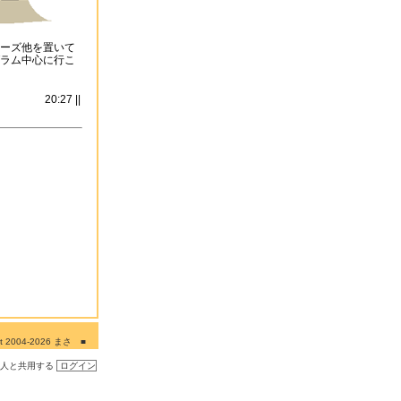
ーズ他を置いて
ラム中心に行こ
20:27 ||
ght 2004-2026 まさ ■
■■
の人と共用する