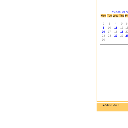
<<
2008-06
>
Mon
Tue
Wed
Thu
Fr
2
3
4
5
6
9
10
11
12
1
16
17
18
19
2
23
24
25
26
2
30
■Admin Area