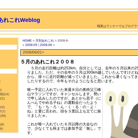
れこれWeblog
職業はランナーでもプログラ
HOME
>
月別あれこれ
> 2008-6-
«
2008-05
|
2008-06
»
2008/06/01>
５月のあれこれ２００８
５月の走行距離は約253km。自分としては、去年の５月以来の25
りました。ただ、その去年の５月は300km越していたんですけど
から、徐々に走行距離が減っていきました。これから暑くなってき
したりするので、今年もそのようになると思います。
)
唯一予定に入れていた来週８日の奥秩父三峰
3)
山マラソンですが、キャンセルします。勢い
挑戦
(14)
で申し込みしたのですが、あとから息子（に
122)
んべんでやめる子ね）の運動会だったよう
で、「も・ち・ろ・ん・く・る・の・よ・
210)
ね」と妻に言われ、頭を３度以上も立てに振
7
(7)
りましたｗ。
ン
(39)
これが唯一入れていた６月以降の大会なの
職
(8)
で、少なくても秋までは参加予定「無し」で
9)
す。