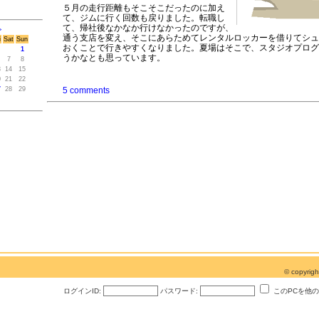
５月の走行距離もそこそこだったのに加え
て、ジムに行く回数も戻りました。転職し
て、帰社後なかなか行けなかったのですが、
>
通う支店を変え、そこにあらためてレンタルロッカーを借りてシュ
i
Sat
Sun
おくことで行きやすくなりました。夏場はそこで、スタジオプログ
1
うかなとも思っています。
7
8
3
14
15
0
21
22
7
28
29
5 comments
© copyri
ログインID:
パスワード:
このPCを他