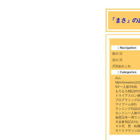
「まさ」のあ
:: Navigation
前の 日
次の 日
月別あれこれ
:: Categories
ALL
MyInfomation
(10
NY一人旅'05
(9)
もろもろ雑記
(65
トライアスロン
プログラミング
(
マイブーム
(90)
ランニング日誌
(
ロンドン一人旅'0
仮想日本一周ラ
大会参加記
(101)
４０代 男 転
ＮＹＣマラソン
(1