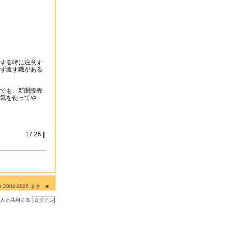
する時に注意す
ず渡す職がある
でも、新聞販売
気を使ってや
17:26 ||
ght 2004-2026 まさ ■
■■
の人と共用する