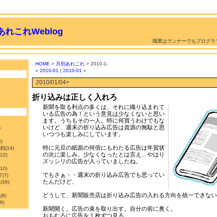
れこれWeblog
職業はランナーでもプログラ
HOME
>
月別あれこれ
> 2010-1-
«
2010-01
|
2010-01
»
2010/01/04>
折り込みは正しく入れろ
新聞を取る利点の多くは、それに織り込まれて
いる広告の為！という意見は少なくないと思い
ます。うちもその一人。特に何買うわけでもな
いけど、週末の折り込み広告は資源の無駄と思
)
いつつも楽しみにしています。
3)
特に元旦の紙面の何倍にもわたる広告は年賀状
挑戦
(14)
の次に楽しみ。少なくなったとは言え、やはり
122)
ズッシリの広告が入っていましたね。
210)
でもさぁ・・週末の折り込み広告でも思ってい
7
(7)
たんだけど、
ン
(39)
どうして、新聞販売店は折り込み広告の入れる方向を統一できない
職
(8)
9)
新聞開く。広告の束を取り出す。自分の前に奥く。
おもむろに広告を１枚ずつ見る。