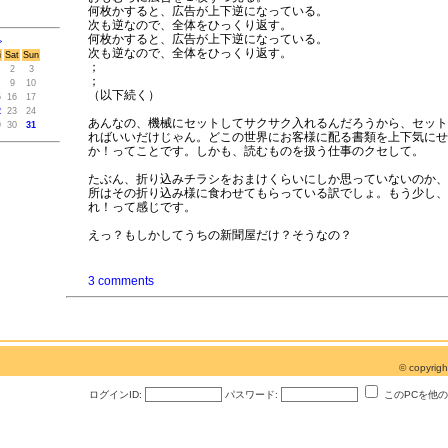
何枚かすると、広告が上下逆になっている。
次も逆なので、全体をひっくり返す。
何枚かすると、広告が上下逆になっている。
>
次も逆なので、全体をひっくり返す。
i
Sat
Sun
；
2
3
；
9
10
（以下続く）
5
16
17
2
23
24
あんなの、機械にセットしてサクサク入れるんだろうから、セット
9
30
31
ればいいだけじゃん。どこの世界にお客様に配る書類を上下気にせ
か！ってことです。しかも、読むものを扱う仕事のクセして。
たぶん、折り込みチラシをおまけくらいにしか思っていないのか、
所はその折り込み様に食わせてもらっている訳でしょ。もう少し、
れ！って感じです。
えっ？もしかしてうちの新聞屋だけ？そうなの？
3 comments
© copyri
ログインID:
パスワード:
このPCを他