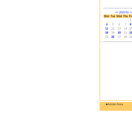
<<
2010-01
>
Mon
Tue
Wed
Thu
Fr
1
4
5
6
7
8
11
12
13
14
1
18
19
20
21
2
25
26
27
28
2
■Admin Area