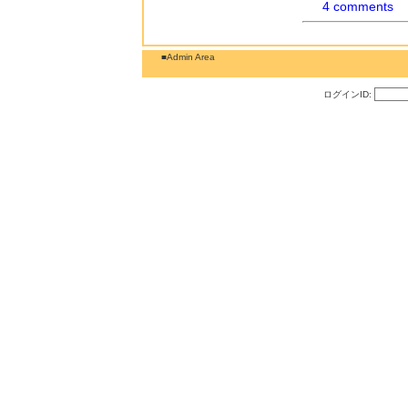
4 comments
■Admin Area
ログインID: