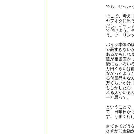
でも、せっか
そこで、考え
ヤフオクに出
だし、いっし
て付けよう。
う。ツーリン
バイク本体の
ゃ高すぎない
あるかもしれ
値が相当安か
後にもいろい
万円くらいは
安かったよう
る付属品もな
万くらいかけ
もしかしたら
れる人がいる
ーと思って。
ということで
て、日曜日か
す。うまく行
さてさてどう
さすがに金額