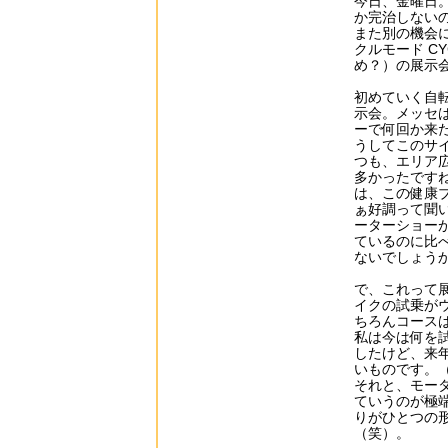
今日、金曜日
か完治しない
また別の機会
クルモード C
め？）の展示
初めていく自
示会。メッセ
ーで何回か来
うしてこのサ
つも、エリア
多かったです
は、この健康
ぁ好調って聞
ーターショー
ているのに比
ないでしょう
で、これって
イクの試乗が
ちろんコース
私は今は何を
したけど、来
いものです。
それと、モー
ていうのが極
りがひとつの
（笑）。