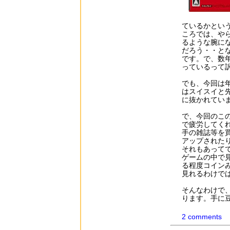
ているかとい
ころでは、や
るような腕に
だろう・・と
です。で、数
っているって
でも、今回は年
はスイスイと
に抜かれてい
で、今回のこ
で疲労してく
手の雑誌等を
アップされた
それもあって
ゲームの中で
る程度コイン
見れるわけで
そんなわけで
ります。手に
2 comments