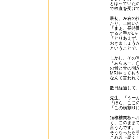
とほっていた
で検査を受け
最初、左右の
たり、上向い
「まぁ、長時
すると手が1
「とりあえず
おきましょう
ということで
しかし、その
「あらぁー。
の骨と骨の間
MRIやっても
なんて言われて
数日経過して
先生。「うー
「ほら、ここ
「この横割り
頚椎椎間板ヘ
く、このまま
言うんです。
そうなったら
これ以上悪く