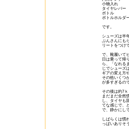
小物入れ
タイヤレバー
ボトル
ボトルホルダ
です。
シューズは半
ぶんさんにも
リートをつけ
で、靴履いて
日は乗って帰
ら、「なれる
じでシューズ
ギアの変え方
その他いくつ
が多すぎるの
その後は約7
まだまだ全然
し、タイヤも
てな感じで、
で、静かにし
しばらくは慣
っぱいありそ