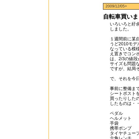
2009/12/05>
自転車買いま
いろいろと紆
しました。
１週間前に某
うど2010モ
なっている模様
え置きでコンポ
は、2/3の値
サイズも問題
ですが、結局
で、それを今
事前に整備ま
シートポスト
買ったりした
したものは・
ペダル
ヘルメット
手袋
携帯ポンプ
タイヤチュー
六角レンチ