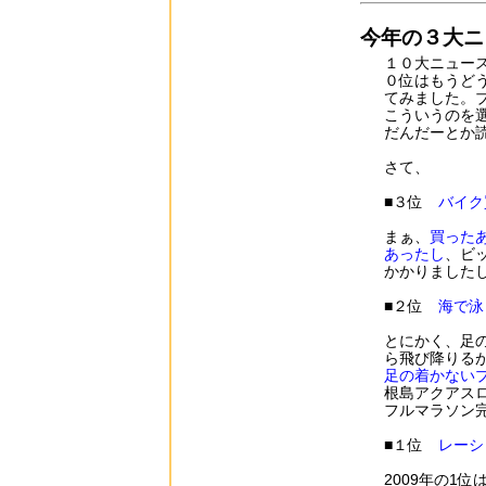
今年の３大ニ
１０大ニュー
０位はもうど
てみました。
こういうのを
だんだーとか
さて、
■３位
バイク
まぁ、
買った
あったし
、ビ
かかりました
■２位
海で泳
とにかく、足
ら飛び降りる
足の着かない
根島アクアス
フルマラソン
■１位
レーシ
2009年の1