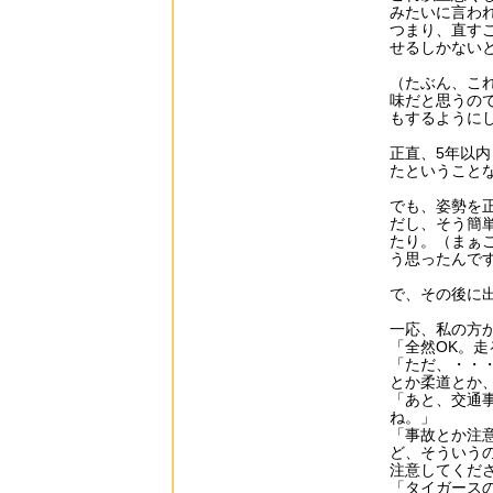
みたいに言わ
つまり、直す
せるしかない
（たぶん、こ
味だと思うの
もするように
正直、5年以
たということ
でも、姿勢を
だし、そう簡
たり。（まぁ
う思ったんで
で、その後に
一応、私の方
「全然OK。
「ただ、・・
とか柔道とか
「あと、交通
ね。」
「事故とか注
ど、そういう
注意してくだ
「タイガース