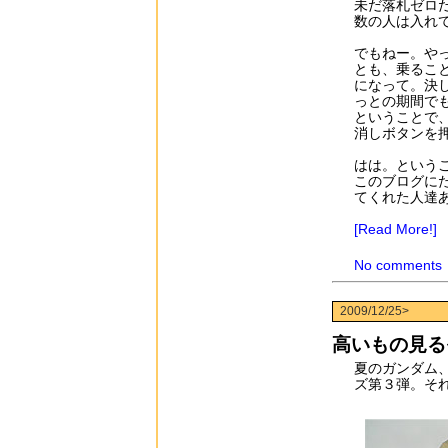
未だ落札ゼロ
数の人は入れ
でもねー。や
とも、乗るこ
になって。決
っとの期間で
ということで
消しボタンを
はは。という
このブログに
てくれた人達
[Read More!]
No comments
2009/12/25>
高いもの見る
夏のガンダム
ズ第３弾。そ