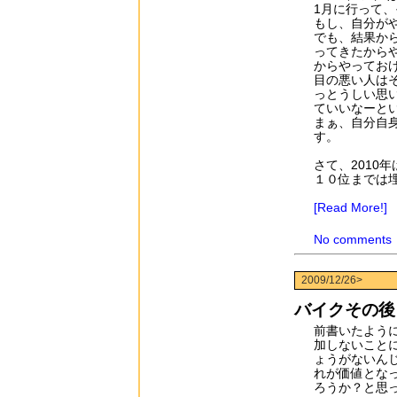
1月に行って
もし、自分が
でも、結果か
ってきたから
からやってお
目の悪い人は
っとうしい思
ていいなーと
まぁ、自分自
す。
さて、2010
１０位までは
[Read More!]
No comments
2009/12/26>
バイクその後
前書いたよう
加しないこと
ょうがないん
れが価値とな
ろうか？と思