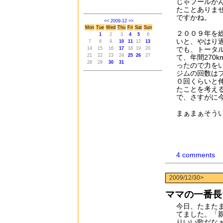
じゃプールがん
たことありま
ですかね。
<<
2009-12
>>
Mon
Tue
Wed
Thu
Fri
Sat
Sun
２００９年を総
1
2
3
4
5
6
いと、やはり過
7
8
9
10
11
12
13
でも、トータ
14
15
16
17
18
19
20
21
22
23
24
25
26
27
て、年間270
28
29
30
31
ったので力を
ジムの回数は
０回くらいと
たことを考え
で、さすがに
まぁまぁそう
4 comments
2009/12/30>
ママの一番長
今日、たまた
てました。「
りいい歌だな