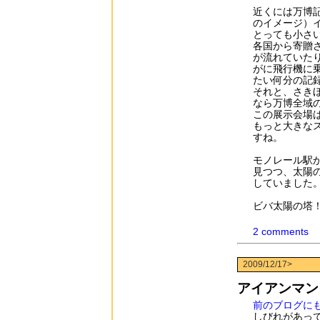
近くには万博
のイメージ）
とっても小さ
各国から寄贈
が流れていた
がに飛行機に
たい何分の記
それと、さき
なら万博全域
この展示会場
もっと大きな
すね。
モノレール駅
見つつ、太陽
していました
ビバ太陽の塔
2 comments
2009/12/17>
アイアンマン
前のブログに
しびれがあっ