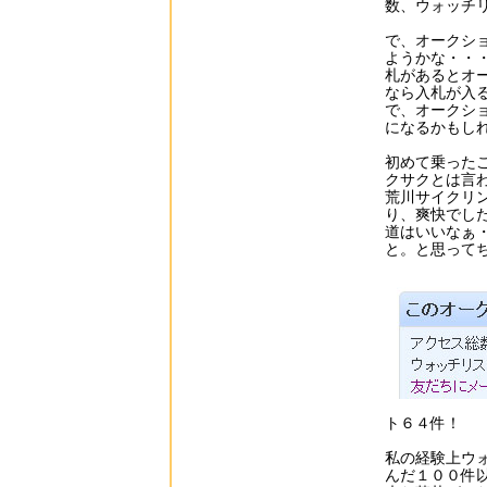
数、ウォッチ
で、オークシ
ようかな・・
札があるとオ
なら入札が入
で、オークシ
になるかもし
初めて乗った
クサクとは言
荒川サイクリ
り、爽快でし
道はいいなぁ
と。と思って
ト６４件！
私の経験上ウ
んだ１００件