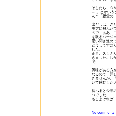
そしたら、Ｃ
～ 」とかいう
ん？「親父の
出だしは、さ
モアに飛んだ
ので、ああ、
を取るバージ
思い聞き進め
どうしてすば
した。
正直、久しぶり
きました。し
で。
興味がある方
なるので、詳
きませんが、
いて感動した
調べると今年
つでした。
もしよければ
No comments