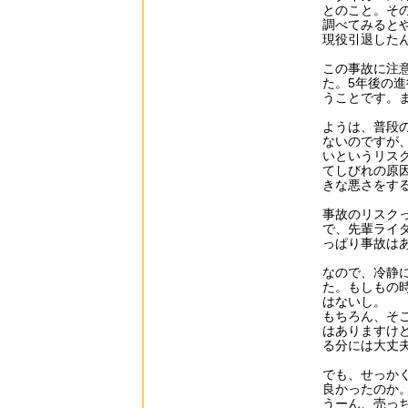
とのこと。そ
調べてみると
現役引退した
この事故に注
た。5年後の
うことです。
ようは、普段
ないのですが
いというリス
てしびれの原
きな悪さをす
事故のリスク
で、先輩ライ
っぱり事故は
なので、冷静
た。もしもの
はないし。
もちろん、そ
はありますけ
る分には大丈
でも、せっか
良かったのか
うーん、売っ