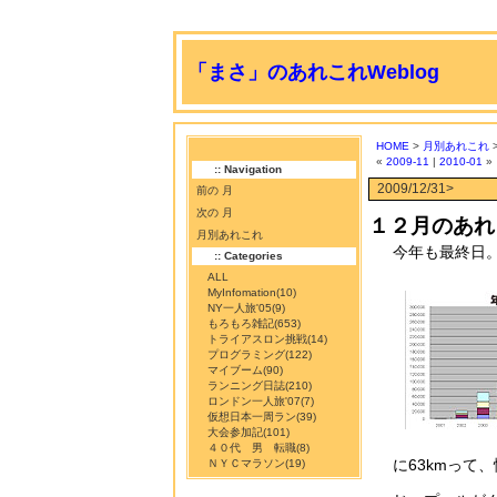
「まさ」のあれこれWeblog
HOME
>
月別あれこれ
>
«
2009-11
|
2010-01
»
:: Navigation
2009/12/31>
前の 月
次の 月
１２月のあれ
月別あれこれ
今年も最終日
:: Categories
ALL
MyInfomation
(10)
NY一人旅'05
(9)
もろもろ雑記
(653)
トライアスロン挑戦
(14)
プログラミング
(122)
マイブーム
(90)
ランニング日誌
(210)
ロンドン一人旅'07
(7)
仮想日本一周ラン
(39)
大会参加記
(101)
４０代 男 転職
(8)
に63kmって
ＮＹＣマラソン
(19)