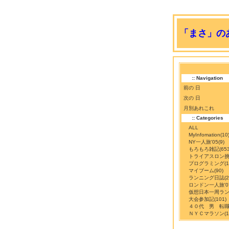
「まさ」のあ
:: Navigation
前の 日
次の 日
月別あれこれ
:: Categories
ALL
MyInfomation
(10
NY一人旅'05
(9)
もろもろ雑記
(65
トライアスロン
プログラミング
(
マイブーム
(90)
ランニング日誌
(
ロンドン一人旅'0
仮想日本一周ラ
大会参加記
(101)
４０代 男 転
ＮＹＣマラソン
(1