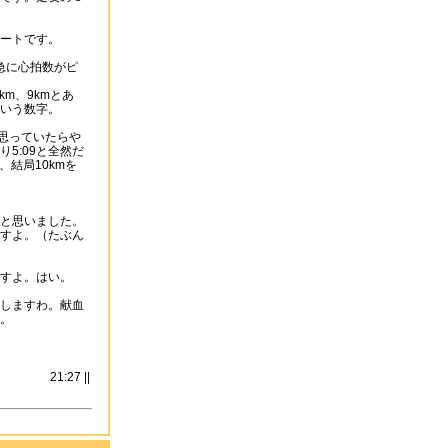
ートです。
急に心拍数がピ
km、9kmとあ
いう数字。
・と思っていたらや
り5:09と全然だ
、結局10kmを
と思いました。
すよ。（たぶん
すよ。はい。
しますわ。献血
。
21:27 ||