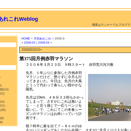
れこれWeblog
職業はランナーでもプログラ
HOME
>
月別あれこれ
> 2008-3-
«
2008-03
|
2008-03
»
2008/03/23>
第375回月例赤羽マラソン
２００８年３月２３日 ９時スタート 赤羽荒川河川敷
先月、１年ぶりに参加した月例赤羽
マラソンだけど、懲りずに今月も行
)
ってきまいた。今日は、先月の大風
とうって代わって春らしい穏やかな
3)
陽気。
挑戦
(14)
122)
先月は10km、４８分３３秒もかかっ
てしまって、さすがにこれは無いよ
210)
な・・と言う感じで一応リベンジを
7
(7)
狙いに。で、これにてこの冬春シー
ン
(39)
ズンのマラソンはお終いっていう計
画です。
職
(8)
9)
朝７時半に家を出て７～８ｋｍのゆ
るーいジョギングをしながら会場に。さすがに先月よりは人が多い