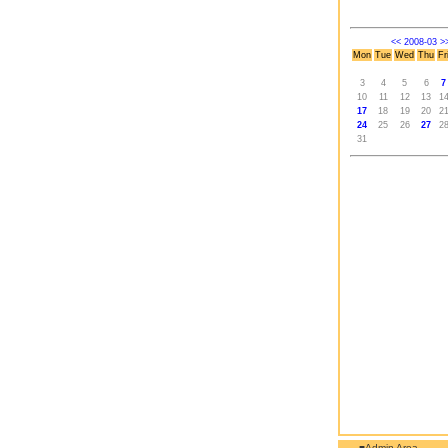
<<
2008-03
>
Mon
Tue
Wed
Thu
Fr
3
4
5
6
7
10
11
12
13
1
17
18
19
20
2
24
25
26
27
2
31
■Admin Area