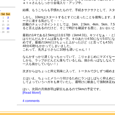
ａｔｏさんもしっかり会場入り・アップ中。
結構、もうこちらも手慣れたもので、手続きサクサクとして、スタ
>
i
Sat
Sun
しかし、10kmはスタートするとすぐに走ったことを後悔します。
1
2
ークに達する気がして・・・。
8
9
距離のチェックポイントとしては、1km、2.5km、4km、5km、7.5
4
15
16
ると言えばあるのだけど、そこで時計を確認する度に、おいおいと
1
22
23
8
29
30
最初の1/4である2.5kmは11分17秒（1km4:31)。キツイなぁ・
はりだんだんタイムは落ちる一方。キロあたり4:50になり5:07にな
めです。最後の1kmだけちょっと上がったけど（と言っても4:53）
48分43秒もかかってしまいました。
これって、先月よりさらに10秒も遅いじゃん！！
なんかすっかり遅くなっちゃっていて、こりゃまじめにマズイなー
しかも、ラップがどんどん落ちているしね。抜かれっぱなしなんで
一人も抜かしていない！）
次ぎからはちょっと抑え気味に入って、トータルで少しずつ縮めま
とはいえ、ちょっとメリハリ付けるためにランはしばらく抑えめに
してよっていうハガキも来ていたし、週明けに献血して強制休足ね
はい。次回の月例赤羽は駅伝もあるので5kmの予定です。
[Read More!]
4 comments