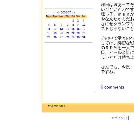
昨日は縁あって
いただいたので
<<
2005-07
>>
蔵っ子、ｍｓｎ
Mon
Tue
Wed
Thu
Fri
Sat
Sun
やなんだかんだ
1
2
3
なにせグランプ
4
5
6
7
8
9
10
ストじゃないこ
11
12
13
14
15
16
17
18
19
20
21
22
23
24
その中で堂々の
25
26
27
28
29
30
31
しては、綿密な
の９９％を一人
日、ビール余計
ょっとだけ持ち上げ
なんでも、今度
ですね。
6 comments
■Admin Area
ログインID: