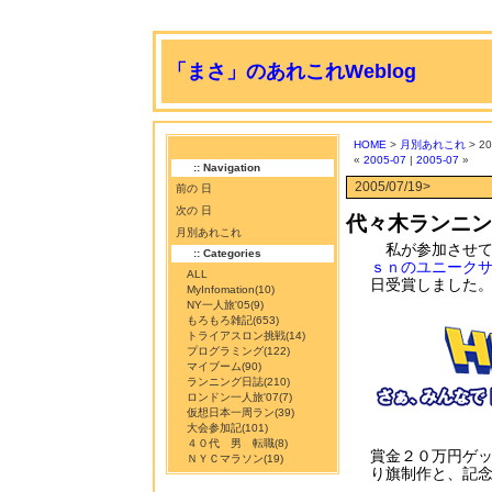
「まさ」のあれこれWeblog
HOME
>
月別あれこれ
> 20
«
2005-07
|
2005-07
»
:: Navigation
2005/07/19>
前の 日
次の 日
代々木ランニン
月別あれこれ
私が参加させて
:: Categories
ｓｎのユニーク
ALL
日受賞しました
MyInfomation
(10)
NY一人旅'05
(9)
もろもろ雑記
(653)
トライアスロン挑戦
(14)
プログラミング
(122)
マイブーム
(90)
ランニング日誌
(210)
ロンドン一人旅'07
(7)
仮想日本一周ラン
(39)
大会参加記
(101)
４０代 男 転職
(8)
賞金２０万円ゲッ
ＮＹＣマラソン
(19)
り旗制作と、記念