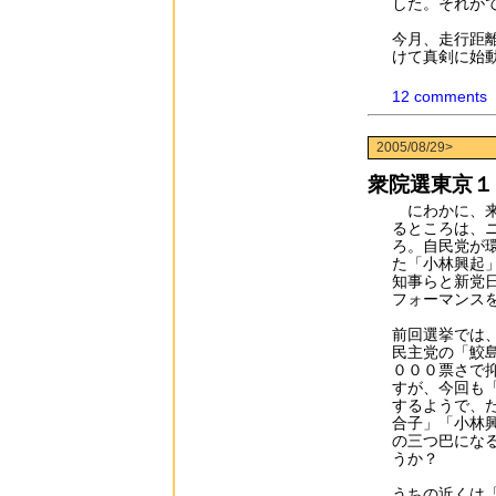
した。それが
今月、走行距
けて真剣に始
12 comments
2005/08/29>
衆院選東京１
にわかに、来
るところは、
ろ。自民党が
た「小林興起
知事らと新党
フォーマンス
前回選挙では
民主党の「鮫
０００票さで
すが、今回も
するようで、
合子」「小林
の三つ巴にな
うか？
うちの近くは