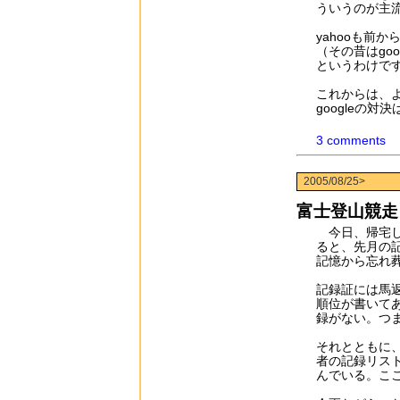
ういうのが主
yahooも前
（その昔はgo
というわけで
これからは、よ
googleの対
3 comments
2005/08/25>
富士登山競走
今日、帰宅し
ると、先月の
記憶から忘れ
記録証には馬
順位が書いて
録がない。つま
それとともに
者の記録リス
んでいる。ここ