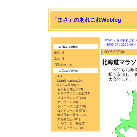
「まさ」のあれこれWeblog
HOME
>
月別あれこれ
>
«
2005-07
|
2005-09
»
:: Navigation
2005/08/30>
前の 月
次の 月
北海道マラソ
月別あれこれ
今年も北海道
:: Categories
私も参加し、
ALL
大会でした。
MyInfomation
(10)
NY一人旅'05
(9)
もろもろ雑記
(653)
トライアスロン挑戦
(14)
プログラミング
(122)
マイブーム
(90)
ランニング日誌
(210)
ロンドン一人旅'07
(7)
仮想日本一周ラン
(39)
大会参加記
(101)
４０代 男 転職
(8)
ＮＹＣマラソン
(19)