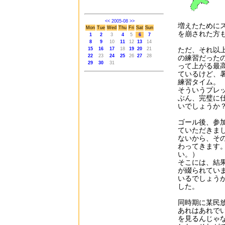
<<
2005-08
>>
増えたために
Mon
Tue
Wed
Thu
Fri
Sat
Sun
を崩された方
1
2
3
4
5
6
7
8
9
10
11
12
13
14
ただ、それ以
15
16
17
18
19
20
21
22
23
24
25
26
27
28
の練習だった
29
30
31
って上がる最
ているけど、
練習タイム。
そういうプレ
ぶん、完璧に
いでしょうか
ゴール後、参
ていただきま
ないから、そ
わってきます
い。）
そこには、結
が綴られてい
いるでしょう
した。
同時期に某民
あれはあれで
を見るんじゃ