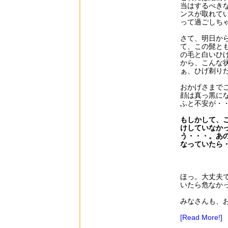
当はするべき
ンスが取れて
って過ごしち
さて、明日か
て、この髭と
の毛と白いひ
から、こんな
ぁ、ひげ剃り
おかげさまで
顔は真っ黒に
ふと不安が・
もしかして、
けしていなか
う・・・。あ
なっていたら・・
ほっ。大丈夫
いたら危なか
みなさんも、
[Read More!]