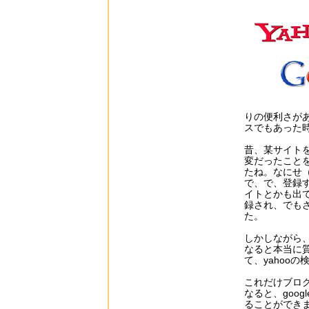
りの便利さがあ
スでもあった
昔、某サイトを
変だったこと
たね。なにせ（
で、で、登録す
イトとかも出
録され、でもさ
た。
しかしながら
なると本当に
て、yahoo
これだけブロ
なると、goo
ることができ