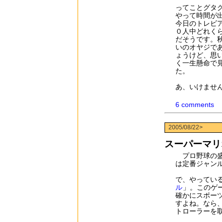
ってことグタ
やって時間が
今日のトレビ
０人中どれく
だそうです。
いのオヤジで
ょうけど、思
く一生懸命で
た。
あ、いけませ
6 comments
2005/08/22>
スーパーマリ
プロ野球の盛
は定番ジャン
で、やってい
ル
」。このゲ
確かにスポー
すよね。なら
トローラーを