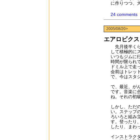
に作りつつ、
24 comments
2005/08/20>
エアロビクス
先月後半くら
して積極的に
いつもジムに
時間が限られ
ドミル上で走
会前はトレッ
で、今はスタ
で、最近、が
です。音楽に
ね。それの初
しかし、ただ
い。ステップ
ろいろと組み
す。登ったり
したり、まわ
インストラク