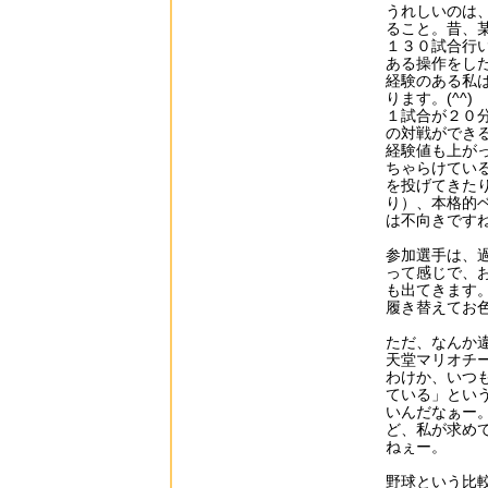
うれしいのは
ること。昔、
１３０試合行
ある操作をし
経験のある私
ります。(^^)
１試合が２０
の対戦ができ
経験値も上が
ちゃらけてい
を投げてきた
り）、本格的
は不向きです
参加選手は、
って感じで、
も出てきます
履き替えてお
ただ、なんか
天堂マリオチ
わけか、いつ
ている」とい
いんだなぁー
ど、私が求め
ねぇー。
野球という比