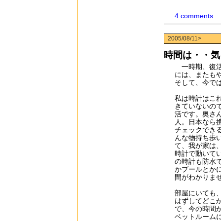
4 comments
2005/08/11>
時間は・・気
一時期、復活
には、またも
そして、今で
私は時計はこ
きていないの
活です。奥さ
人。日本なら
チェックでき
んな物持ち歩
て、我が家は、
時計で動いて
の時計も防水
かプールとか
間がわかりま
部屋にいても
はずしてどこ
で、今の時間
ベットルーム