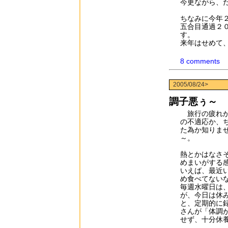
今更ながら、
ちなみに今年
五合目通過２
す。
来年はせめて
8 comments
2005/08/24>
調子悪ぅ～
旅行の疲れか
の不適応か、
た為か知りま
～。
熱とかはなさ
めまいがする
いえば、最近
め食べてない
毎週水曜日は
が、今日は休
と、定期的に
さんが「体調
せず、十分休