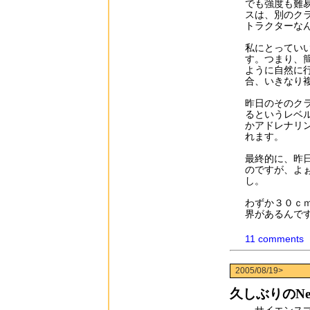
でも強度も難
スは、別のク
トラクターな
私にとってい
す。つまり、
ように自然に
合、いきなり
昨日のそのク
るというレベ
かアドレナリ
れます。
最終的に、昨
のですが、よ
し。
わずか３０ｃ
界があるんで
11 comments
2005/08/19>
久しぶりのNew