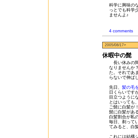
科学に興味の
っとでも科学
ませんよ♪
4 comments
2005/08/17>
休暇中の髭
長い休みの間
なりませんか
た。それであ
らないで伸ば
先日、
髪の毛
日くらいです
目立つように
とはいっても
ご髭に白髪が
髭に白髪があ
白髪割合が私
毎日、剃って
てみると、白
これには結構