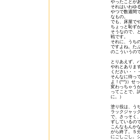
やったことが
それはいわゆ
やつで数週間
なもの。
でも、床屋で
ちょっと恥ず
そうなので、
戦です。
それに、うち
ですよね。た
のこういうの
とりあえず、
やれとありま
ください・・
そんなに待っ
よ！(^^)）
変わっちゃう
ってことで、
に。）
塗り役は、う
ラックジャッ
で、さっそく
ずしているの
こんなもんか
がら終了。５
にごしごし。