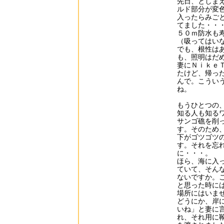
先日、としま
ルド部分が変
入ったらみご
てました・・
５０ｍ防水も
（吸ってはい
でも、根性は
も、照明はだ
妻にＮｉｋｅ
たけど、帰っ
んで。こうい
ね。
もうひとつの
知る人も知る
サンゴ礁を削
す。そのため
下がゴツゴツ
す。それを忘
に・・・。
ほら、海に入
ていて、そん
ないですか。
と思った時に
場所にはいま
どうにか、岸
いね」と妻に
れ、それ用に