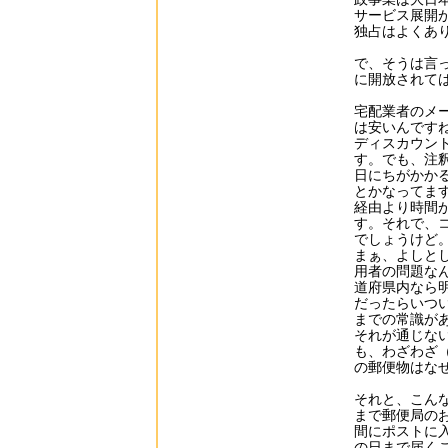
サービス展開
独占はよくあ
で、そうは言
に開放されて
宅配業者のメ
は安いんです
ディスカウン
す。でも、注
日にちがかか
とかなってま
経由より時間
す。それで、
でしょうけど
まぁ、よしと
用者の問題な
道府県内なら
だったらいつ
までの常識が
それが通じな
も、わざわざ
の郵便物はな
それと、こん
まで郵便局の
間にポストに
の日まで届く