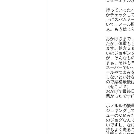
１ターミナル
持っていった
かチェックし
上にスパムメ
いで、メール
ぁ。もう信じ
おかげさまで
たが、体重も
ます。朝方５
いのジョギン
が、そんなも
まぁ、それも
スーパーでい
ールやつまみ
しないといけ
ので結構最後
（せこい？）
おかげで最終
悪かったです(^
ホノルルの繁
ジョギングし
ューのＣＭみ
のジョグなん
いですし、な
持ちよく走る