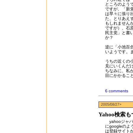
ところのよう
ですが、「新
は早々に張り
た、とりあえ
もしれません
ですが）、石
民主党」と書
か？
逆に「小池百
いようです。
うちの近くの
見にいくんだ
ちなみに、私
目にかかること
6 comments
2005/08/27>
Yahoo検索
yahooジ
にgoogle
は登録サイト