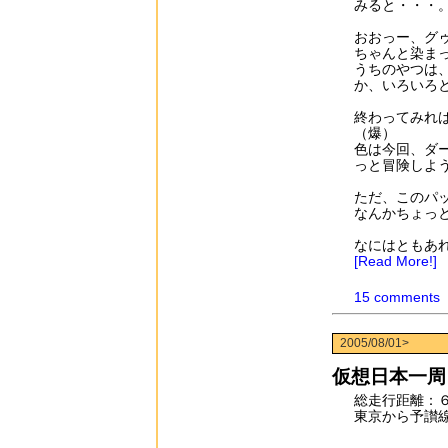
みると・・・
おおっー、グ
ちゃんと染ま
うちのやつは
か、いろいろ
終わってみれ
（爆）
色は今回、ダ
っと冒険しよ
ただ、このパ
なんかちょっ
なにはともあ
[Read More!]
15 comments
2005/08/01>
仮想日本一周ラ
総走行距離：
東京から予讃