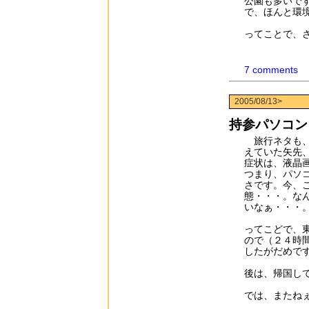
公園も多いで
で、ほんと環
ってことで、
7 comments
2005/08/13>
持参パソコン
旅行ネタも、
えていた矢先
症状は、液晶
つまり、パソ
さです。今、
態・・・。な
いなぁ・・・
ってこどで、
ので（２４時
したがだめで
後は、帰国し
では、またね