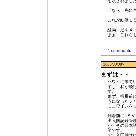
を渡されまし
「なら、先に
これが結婚１５
結局、足を４
まぁ、これら
4 comments
2005/08/08>
まずは・・
ハワイに来て
すし、私が飛
す。
まず、搭乗前
うになったシ
ミニワインを
到着前にUS-
出入国記録管
が、その日本
笑です。
で、入国時は