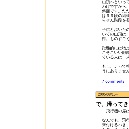
山頂へといっ
わけですから
斜面です。た
は９９段の結
らせん階段を
子供と歩いた
いての山頂は
街。ものすご
距離的には物
こそこいい鍛
ている人は一
もし、走って
うにありません
7 comments
2005/08/15>
で、帰ってき
飛行機の席は
なんでも、飛
来付けるべき