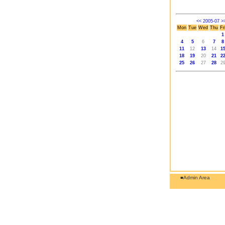
<<
2005-07
>
Mon
Tue
Wed
Thu
Fr
1
4
5
6
7
8
11
12
13
14
1
18
19
20
21
2
25
26
27
28
2
■Admin Area