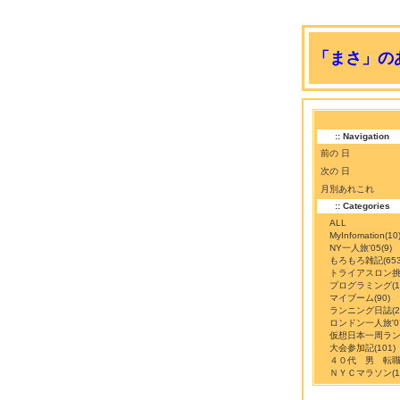
「まさ」のあ
:: Navigation
前の 日
次の 日
月別あれこれ
:: Categories
ALL
MyInfomation
(10
NY一人旅'05
(9)
もろもろ雑記
(65
トライアスロン
プログラミング
(
マイブーム
(90)
ランニング日誌
(
ロンドン一人旅'0
仮想日本一周ラ
大会参加記
(101)
４０代 男 転
ＮＹＣマラソン
(1