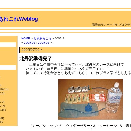
れこれWeblog
職業はランナーでもプログラ
HOME
>
月別あれこれ
> 2005-7-
«
2005-07
|
2005-07
»
2005/07/02>
北丹沢準備完了
土曜日は午前中会社に行ってから、北丹沢のレースに向けて 
いますので、前日夜には準備とりあえず完了です。
持っていく行動食はとりあえずこちら。（これプラス宿でもらえる
)
3)
挑戦
(14)
122)
210)
7
(7)
ン
(39)
職
(8)
9)
（カーボショッツ×６ ウィダーゼリー×３ ソーセージ×３ 塩
ｌ）