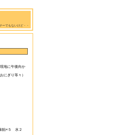
マーでもないけど・・
現地に午後向か
おにぎり等々）
味飴×５ 水２