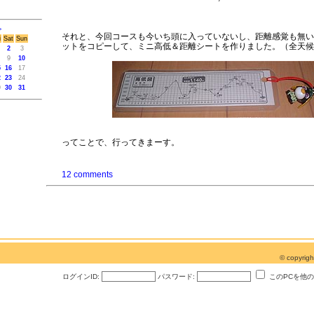
>
それと、今回コースも今いち頭に入っていないし、距離感覚も無い
i
Sat
Sun
ットをコピーして、ミニ高低＆距離シートを作りました。（全天候
2
3
9
10
5
16
17
2
23
24
9
30
31
ってことで、行ってきまーす。
12 comments
© copyri
ログインID:
パスワード:
このPCを他