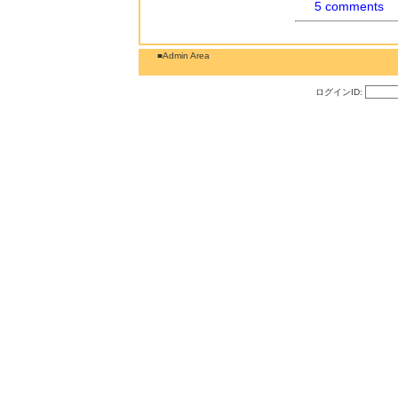
5 comments
■Admin Area
ログインID: