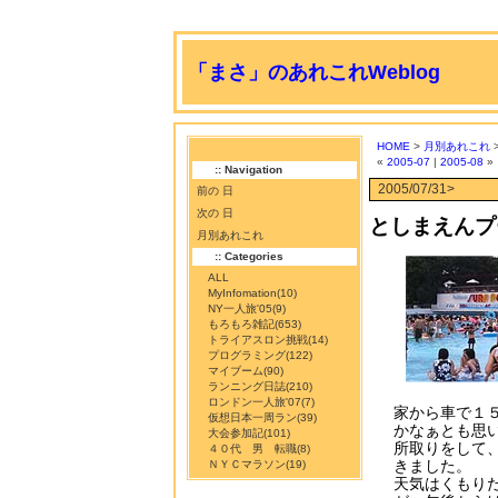
「まさ」のあれこれWeblog
HOME
>
月別あれこれ
>
«
2005-07
|
2005-08
»
:: Navigation
2005/07/31>
前の 日
次の 日
としまえんプ
月別あれこれ
:: Categories
ALL
MyInfomation
(10)
NY一人旅'05
(9)
もろもろ雑記
(653)
トライアスロン挑戦
(14)
プログラミング
(122)
マイブーム
(90)
ランニング日誌
(210)
ロンドン一人旅'07
(7)
家から車で１
仮想日本一周ラン
(39)
かなぁとも思
大会参加記
(101)
所取りをして
４０代 男 転職
(8)
きました。
ＮＹＣマラソン
(19)
天気はくもり