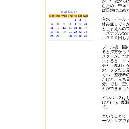
が、午後から
むため、中途
ぱ日焼け止め
<<
2005-07
>>
Mon
Tue
Wed
Thu
Fri
Sat
Sun
入水・ビール
1
2
3
休み無しです
4
5
6
7
8
9
10
としまえんの
11
12
13
14
15
16
17
18
19
20
21
22
23
24
ーズナブルな
25
26
27
28
29
30
31
ル３００円も
プール後、園
ると夕方から
スターが。だ
クすると、イ
チャ（魔邪）
お、タダだし
くへ。整理券
たけど、立ち
分。でも、空
とができまし
インパルスは
けど(^^)、
ぞ。
ということで
ージクリアで