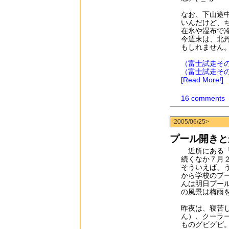
なお、下山途
いんだけど、
在氷や湿布で
今週末は、北
もしれません
（富士試走そ
（富士試走そ
[Read More!]
16 comments
2005/06/25>
プール開きと
近所にある「
続くなか７月
そういえば、
から学校のプ
んは明日プー
の風景は梅雨
昨夜は、寝苦
ん）、クーラ
ものグビグビ