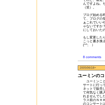
んですよね。ち
（笑）。
ブログ始める
て、ブログの
ぁこれでいい
ゃないですか
にしておいた
もし変更した
こっと書き換
(^^;ゞ）
8 comments
2005/06/18>
ユーミンのコ
ユーミンこと
サートに行っ
ネットで販売
て何気なく購
れませんでし
ラス前のＮＨ
のコンサート