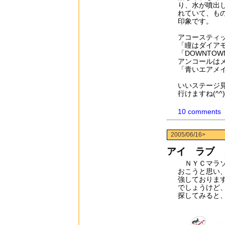
り、水が噴出
れていて、も
印象です。
アコースティ
「瞳はダイア
「DOWNTO
アンコールはメ
「青いエアメ
いいステージ
行けますね(^^)
10 comments
2005/06/16>
アイ ラブ 
ＮＹＣマラソ
おこうと思い
強しておりま
でしょうけど
探してみると