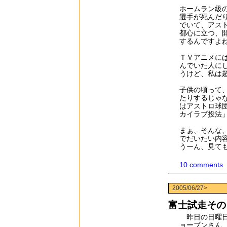
ホームラン級
選手が死んだ
でいて、アス
都心に立つ、
するんですよ
ＴＶアニメに
んでいた人に
うけど、私は
子供の頃って
たりするじゃ
はアストロ球
カイラブ投法
まぁ、そんな
でだいたい内
うーん、見て
10 comments
2005/06/27>
富士試走その
昨日の日曜日
ョーブンさん