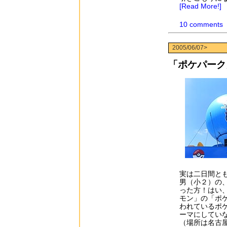
[Read More!]
10 comments
2005/06/07>
「ポケパーク
実は二日間と
男（小２）の
った方！はい
モン」の「ポ
われているポ
ーマにしてい
（場所は名古