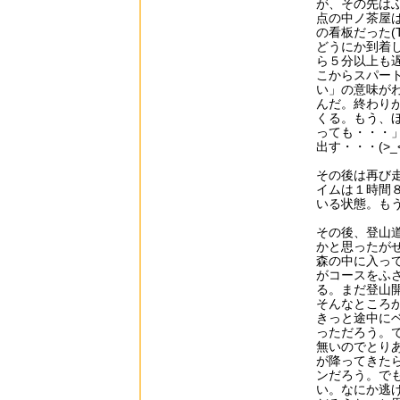
が、その先は
点の中ノ茶屋
の看板だった(T.
どうにか到着
ら５分以上も
こからスパー
い」の意味が
んだ。終わり
くる。もう、
っても・・・
出す・・・(>_<
その後は再び
イムは１時間
いる状態。も
その後、登山
かと思ったが
森の中に入っ
がコースをふ
る。まだ登山
そんなところ
きっと途中に
っただろう。
無いのでとり
が降ってきた
ンだろう。で
い。なにか逃