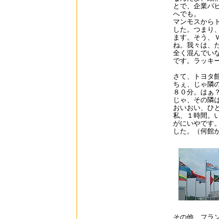
とで、企業パ
へでも。
マンモスから
した。つまり
ます。そう、
ね。我々は、
全く混んでい
です。ラッキ
さて、トヨタ
ちぇ、じゃ隣
８０分。はぁ
じゃ、その隣
おいおい、ひ
私、１時間。
がにいやです
した。（何館
その他、フラ