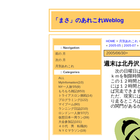
「まさ」のあれこれWeblog
HOME
>
月別あれこれ
>
«
2005-05
|
2005-07
»
:: Navigation
2005/06/30>
前の 月
次の 月
週末は北丹沢
月別あれこれ
次の日曜日は
:: Categories
ｋｍを制限時
ALL
この１２時間
MyInfomation
(10)
には１２時間
NY一人旅'05
(9)
ば完走できま
もろもろ雑記
(653)
ただ、現実に
トライアスロン挑戦
(14)
プログラミング
(122)
り走るところ
マイブーム
(90)
の関門がある
ランニング日誌
(210)
ロンドン一人旅'07
(7)
仮想日本一周ラン
(39)
大会参加記
(101)
４０代 男 転職
(8)
ＮＹＣマラソン
(19)