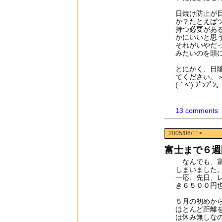
日焼け防止が
か？たとえば
持つ必要があ
かにいいと思
それがいやだ
みたいのを頭
とにかく、日
てください。
(｀ﾍ´) ﾌﾟﾝﾌﾟﾝ｡
13 comments
2005/06/11>
富士まで６週
なんでも、富
しまいました
一応、先日、
き６５００円
５月の初めか
ほとんど距離
は休み無しな