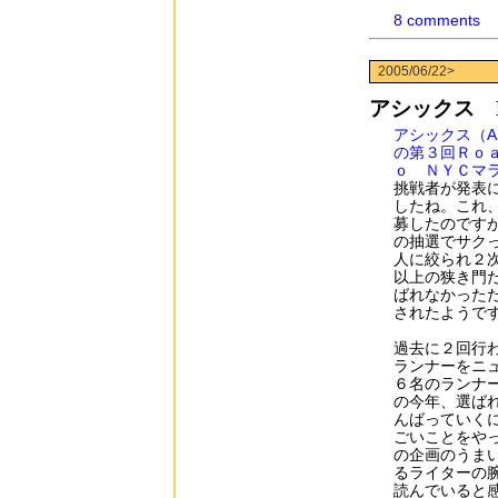
8 comments
2005/06/22>
アシックス Roa
アシックス（AS
の第３回Ｒｏ
ｏ ＮＹＣマ
挑戦者が発表
したね。これ
募したのです
の抽選でサク
人に絞られ２
以上の狭き門
ばれなかった
されたようで
過去に２回行
ランナーをニ
６名のランナ
の今年、選ば
んばっていく
ごいことをや
の企画のうま
るライターの
読んでいると