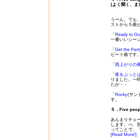
(よく聞く、ま
うーん。でも
ストから５曲
「
Ready to Go
一番いいシーン
「
Get the Part
ビート曲です
「
雨上がりの
「
夜をぶっと
りました。一
たが・・
「
Rocky
(サ
す。
５．Five peop
あんまりチェ
します。べ、別
ってことで、
[Read More!]