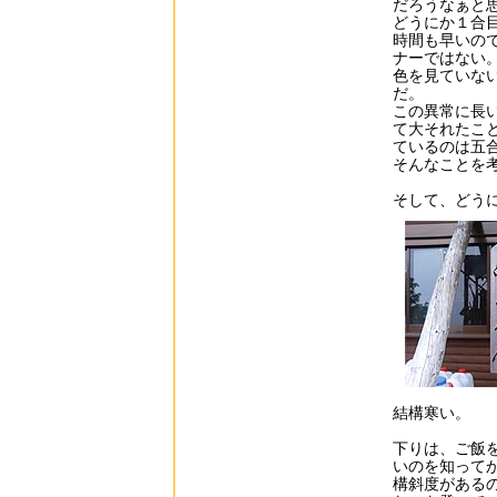
だろうなぁと
どうにか１合
時間も早いの
ナーではない
色を見ていな
だ。
この異常に長
て大それたこ
ているのは五
そんなことを
そして、どう
結構寒い。
下りは、ご飯
いのを知って
構斜度がある