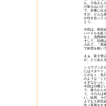
ん、小虫さん
び富士山に行
で、本番に出
すが、どんな
が付き合って
とう。
今回は、前回
ハードルを低
なく、浅間神
そして、目標
入れて、「馬
で休憩を除い
まぁ、富士登
が、とりあえ
ショウブンさ
にはスタート
とがなく、先
のような「く
えずなかった
今回は日曜と
で、後ろから
う。その人は
い。結局、そ
人でも５回完
中ノ茶屋をす