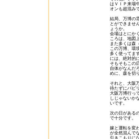
はＶＩＰ来場
オンも超混み
結局、万博の
とができませ
ょうか。
会場はとにか
ころは、地図
また多くは森
この万博、環
多く使ってま
には、絶対的
そもそもこの
自体がなんだ
めに、森を切
それと、大阪
待たずにパビ
大阪万博行っ
しじゃないか
いです。
次の日がある
で十分です。
嫁と運転を変
が全然混んで
引きこもりにな