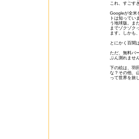
これ、すごす
Googleが全
トは知ってい
う地球版。ま
までゾクゾク
ます。しかも
とにかく百聞は
ただ、無料バ
ぶん測れませ
下の絵は、羽
な？その他、
って世界を旅