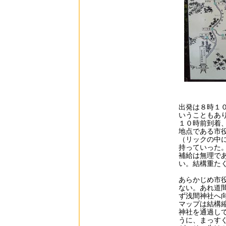
出発は８時１
いうこともあ
１０時前到着
地点である市
（リックの中
持っていった
補給は無理で
い。結構重た
あらかじめ市
ない。あれ道
ず浅間神社へ
マップは結構
神社を通過し
うに、まっす