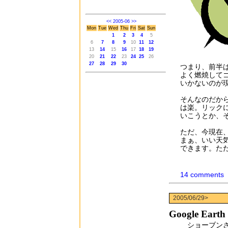
<<
2005-06
>>
Mon
Tue
Wed
Thu
Fri
Sat
Sun
1
2
3
4
5
6
7
8
9
10
11
12
13
14
15
16
17
18
19
20
21
22
23
24
25
26
27
28
29
30
つまり、前半
よく燃焼して
いかないのが現実
そんなのだか
は楽。リック
いこうとか、
ただ、今現在
まぁ、いい天
できます。た
14 comments
2005/06/29>
Google Earth
ショーブンさ