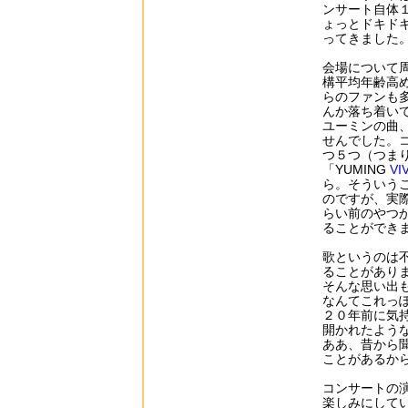
ンサート自体
ょっとドキド
ってきました
会場について
構平均年齢高
らのファンも
んか落ち着い
ユーミンの曲
せんでした。
つ５つ（つま
「YUMING
VI
ら。そういう
のですが、実
らい前のやつ
ることができ
歌というのは
ることがあり
そんな思い出
なんてこれっ
２０年前に気
開かれたよう
ああ、昔から
ことがあるか
コンサートの
楽しみにして