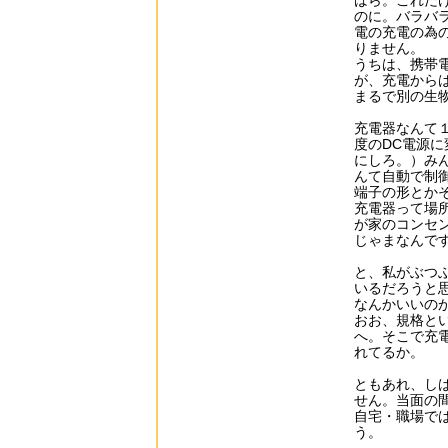
ばら。これだ
のに。バラバ
電の充電の為
りません。
うちは、携帯
が、充電から
まるで別の生
充電器なんて
度のDC電源
にしろ。）み
んて自動で制
端子の形とか
充電器って場
が家のコンセ
じゃまなんで
と、私がぶつ
いるだろうと
なんかいいの
おお、規格と
へ。そこで充
れてるか。
ともあれ、し
せん。当面の
自宅・職場で
う。