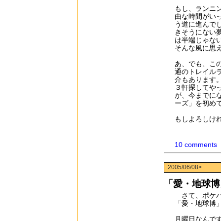
もし、ランニ
由な時間がい
う道に進んで
きそうにない
は半端じゃな
そんな風に思
あ、でも、こ
通のトレイル
介もあります
３軒探してや
が、今までに
ーズ」を初め
もしよろしけ
10 comments
2005/06/08>
「愛・地球博
さて、ポケパ
「愛・地球博
月曜日なんで