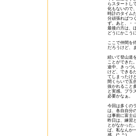
らスタートし
化もないので
時計のタイム
分頑張ればつ
ず。あと、・
最後の方は、
どうにかこう
ここで仲間を
だろうけど、
続いて登山道
ことができた
途中、きっつ
けど、できる
てしまったけ
間くらいで五
抜かれること
と実感。プラ
必要かなぁ。
今回は多くの
は、各自自分
は事前に富士
昨日は、練習
とがなかった
ば、私なんか
感。(^_^;)