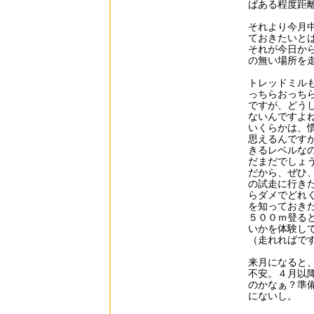
ばある程度距
それより今月
ておきたいと
それが今日か
の無い場所を
トレッドミル
っちらおっち
ですが、どう
ないんですよ
いくらかは、
思えるんです
きるレベルな
だまだでしょ
だから、ぜひ
の試走に行き
らダメでどれ
を知っておき
５００ｍ登る
いかを体験し
（走れればで
来月になると
不安。４月以
のかなぁ？準
にないし。