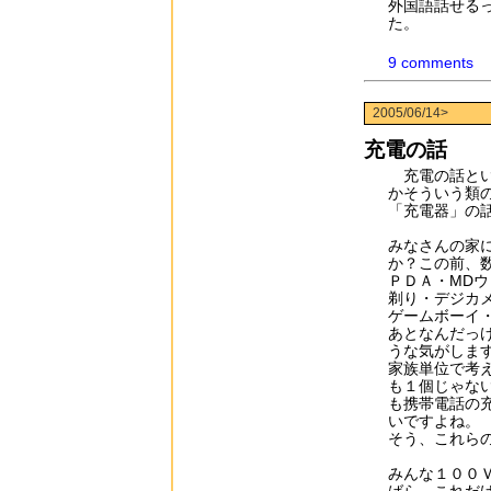
外国語話せる
た。
9 comments
2005/06/14>
充電の話
充電の話とい
かそういう類
「充電器」の
みなさんの家
か？この前、
ＰＤＡ・MDウ
剃り・デジカ
ゲームボーイ
あとなんだっ
うな気がしま
家族単位で考
も１個じゃな
も携帯電話の
いですよね。
そう、これら
みんな１００