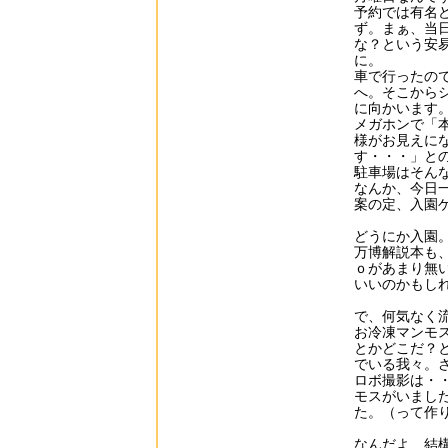
予約では有名
ず。まぁ、当
な？という安
に。
車で行ったの
へ。そこから
に向かいます
メガホンで「
様がお見えに
す・・・」と
駐車場はそん
なんか、今日
案の定、入園
どうにか入園
万博解説本も
ｏがあまり無
いいのかもし
で、何気なく
お冷凍マンモ
とかどこだ？
でいる我々。
ロボ撮影は・
モスがいまし
た。（って作
なんだよ、結