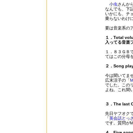
小虫
さんから
なんでも、下
いかにも、チ
乗らないわけ
要は音楽系の
１．Total vol
入ってる音楽フ
１．８３ＧＢで
てはこの分母
２．Song pla
今は聞いてま
広末涼子の「
M
でした。この
よね。これ聞
３．The last
先日ヤフオク
「
英会話とっ
です。質問がM
４．Five songs(