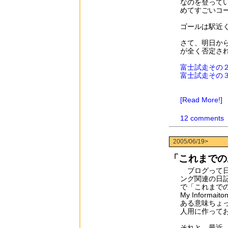
なのを登って
めてすごいコ
ゴールは駅近
さて、明日か
が全く否定さ
富士試走その
富士試走その
[Read More!]
12 comments
2005/06/19>
「これまでの
ブログって日
ング関連の日
で「これまでの
My Inform
ある意味ちょ
人用に作って
それと、最近