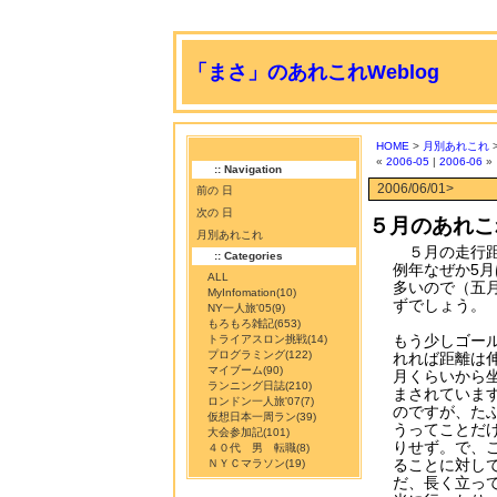
「まさ」のあれこれWeblog
HOME
>
月別あれこれ
>
«
2006-05
|
2006-06
»
:: Navigation
2006/06/01>
前の 日
次の 日
５月のあれこ
月別あれこれ
５月の走行距離
:: Categories
例年なぜか5月
ALL
多いので（五
MyInfomation
(10)
ずでしょう。
NY一人旅'05
(9)
もろもろ雑記
(653)
もう少しゴー
トライアスロン挑戦
(14)
プログラミング
(122)
れれば距離は
マイブーム
(90)
月くらいから
ランニング日誌
(210)
まされていま
ロンドン一人旅'07
(7)
のですが、た
仮想日本一周ラン
(39)
うってことだ
大会参加記
(101)
りせず。で、
４０代 男 転職
(8)
ることに対し
ＮＹＣマラソン
(19)
だ、長く立っ