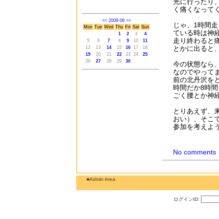
光に行ったり
く痛くなって
<<
2006-06
>>
じゃ、1時間
Mon
Tue
Wed
Thu
Fri
Sat
Sun
ている時は神
1
2
3
4
走り終わると
5
6
7
8
9
10
11
とかに出ると
12
13
14
15
16
17
18
19
20
21
22
23
24
25
26
27
28
29
30
今の状態なら
なのでやって
前の北丹沢を
時間だか8時
ごく腰とか神
とりあえず、
おい）、そこ
参加を考えよ
No comments
■Admin Area
ログインID: