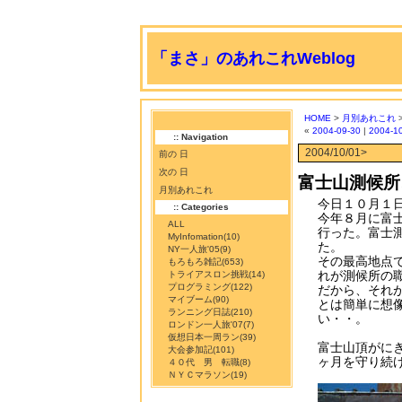
「まさ」のあれこれWeblog
HOME
>
月別あれこれ
«
2004-09-30
|
2004-1
:: Navigation
2004/10/01>
前の 日
次の 日
富士山測候所
月別あれこれ
今日１０月１
:: Categories
今年８月に富
ALL
行った。富士
MyInfomation
(10)
た。
NY一人旅'05
(9)
その最高地点
もろもろ雑記
(653)
れが測候所の
トライアスロン挑戦
(14)
プログラミング
(122)
だから、それ
マイブーム
(90)
とは簡単に想
ランニング日誌
(210)
い・・。
ロンドン一人旅'07
(7)
仮想日本一周ラン
(39)
富士山頂がに
大会参加記
(101)
ヶ月を守り続
４０代 男 転職
(8)
ＮＹＣマラソン
(19)