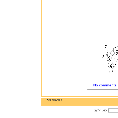
No comments
■Admin Area
ログインID: